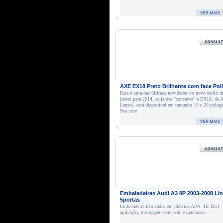
AXE EX18 Preto Brilhante com face Pol
Esta é uma das últimas novidades no novo estilo d
jantes para 2014, as jantes "concavas" a EX18, da 
Lenso), está disponível em tamanho 19 e 20 polega
Nas core
Embaladeiras Audi A3 8P 2003-2008 Li
5portas
Embaladeira fabricadas em plástico ABS. De fácil
aplicação, montagem com cola e parafusos.