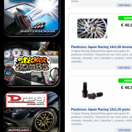
outros.
€ 40,
Parafusos Japan Racing 14x1.50 doura
A Japan Racing disponibiliza agora uma gama de
parafusos coloridos. Disponiveis nas cores preto, az
cromado, dourado, neo ( camaleao ), purpura, verde
vermelho.
€ 40,
Parafusos Japan Racing 12x1.25 preto
A Japan Racing disponibiliza agora uma gama de
parafusos coloridos. Disponiveis nas cores preto, az
cromado, dourado, neo ( camaleao ), purpura, verde
vermelho.