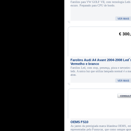
Farolins para VW GOLF VII, com tecnologia Leds
escuro. Preparado para CPU de bordo.
€ 300
Farolins Audi A4 Avant 2004-2008 Led´
Vermelho e branco
Farolins Led, com stop, presença, pisca e nevoeiro
leds. A unica luz que utiliza lampada normal é a ma
atras.
OEMS FS10
As jantes da prestigiada marca Irlandesa OEMS, es
representadas pela Funnycar, que como sempre apo