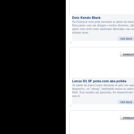
Dotz Kendo Black
Na Funnycar voce pode encontrar as jantes da marc
Dotz,jantes com um designs e estilos distintos, são
jantes com estilo mais americano fabricadas com as
ultimas tecno
Lenso D1 SF preta com aba polida
As jantes da marca Lenso destacam-se pelo seu asp
desportivo, ou "racing", lembrando muito os carros
Drift. Este modelo em particular, foi desenvolvido
uma li