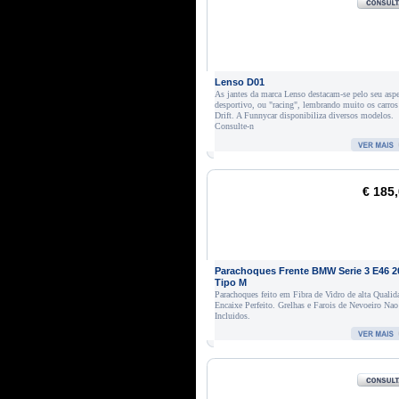
Lenso D01
As jantes da marca Lenso destacam-se pelo seu asp
desportivo, ou "racing", lembrando muito os carros
Drift. A Funnycar disponibiliza diversos modelos.
Consulte-n
€ 185
Parachoques Frente BMW Serie 3 E46 2
Tipo M
Parachoques feito em Fibra de Vidro de alta Qualid
Encaixe Perfeito. Grelhas e Farois de Nevoeiro Nao
Incluidos.