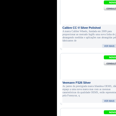
Calibre CC-V Silver Polished
A marca Calibre Wheels, fundada em 2009 para
proporcionar ao mercado Inglês uma nova linha de 
abrangendo medidas e aplicações nao abrangidas pe
fabricantes de
Veemann FS26 Silver
As jantes da prestigiada marca Irlandesa OEMS, dã
espaço a uma nova marca mas com as mesmas
características da qualidade OEMS, estão representa
pela Funnycar, q