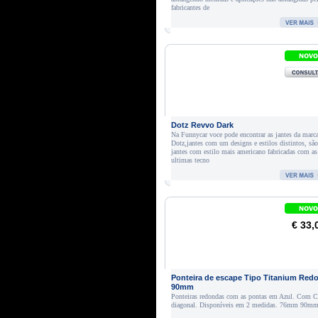
fabricantes de
Dotz Revvo Dark
Na Funnycar voce pode encontrar as jantes da marc
Dotz,jantes com um designs e estilos distintos, são
jantes com estilo mais americano fabricadas com as
ultimas tecno
€ 33,
Ponteira de escape Tipo Titanium Red
90mm
Ponteiras redondas com as pontas em Azul. Com C
diagonal. Disponíveis em 2 medidas. 76mm 90m