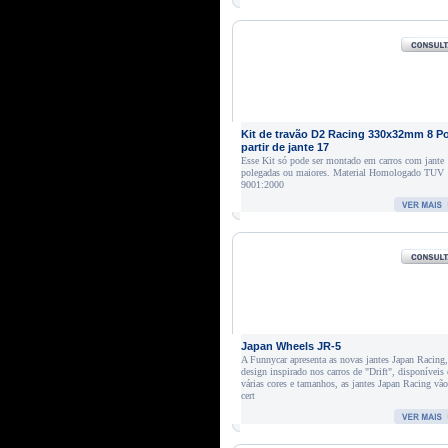
Kit de travão D2 Racing 330x32mm 8 Po
partir de jante 17
Esse Kit só pode ser montado em carros com jante
polegadas ou maiores. Material Homologado TUV
9001:2000
Japan Wheels JR-5
A Funnycar apresenta as novas jantes Japan Racing
design inspirado nos carros de "Drift", disponíveis
várias cores e tamanhos, as jantes Japan Racing vã
cert