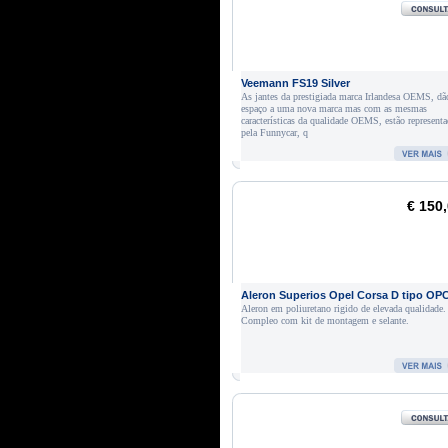
Veemann FS19 Silver
As jantes da prestigiada marca Irlandesa OEMS, dã
espaço a uma nova marca mas com as mesmas
características da qualidade OEMS, estão representa
pela Funnycar, q
€ 150
Aleron Superios Opel Corsa D tipo OP
Aleron em poliuretano rigido de elevada qualidade.
Compleo com kit de montagem e selante.