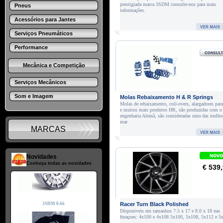
prestigiada marca 3SDM consulte-nos para mais
Pneus
informações.
Acessórios para Jantes
Serviços Pneumáticos
Performance
Mecânica e Competição
Serviços Mecânicos
Som e Imagem
Molas Rebaixamento H & R Springs
Molas de rebaixamento, coil-overs, alargadores para
e muitos mais produtos HR, são produzidas com o 
engenharia Alemã, são consideradas uma das melho
mar
MARCAS
Novidades
Conheça todas as novidades
€ 539
Racer Turn Black Polished
Disponiveis em tamanhos 7.5 x 17 e 8.0 x 18 nas
furaçoes: 4x100 e 4x108 5x100, 5x108, 5x112 e 5