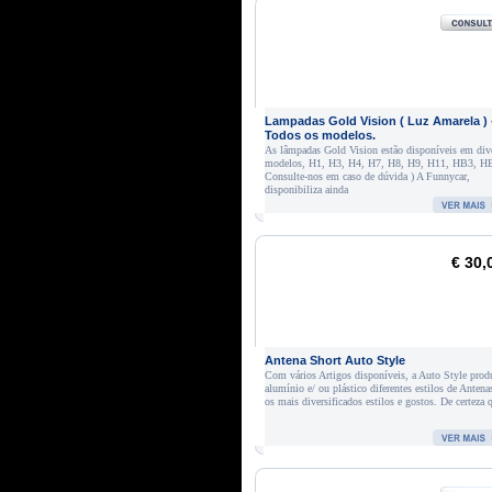
Lampadas Gold Vision ( Luz Amarela ) 
Todos os modelos.
As lâmpadas Gold Vision estão disponíveis em div
modelos, H1, H3, H4, H7, H8, H9, H11, HB3, HB
Consulte-nos em caso de dúvida ) A Funnycar,
disponibiliza ainda
€ 30,
Antena Short Auto Style
Com vários Artigos disponíveis, a Auto Style pro
alumínio e/ ou plástico diferentes estilos de Antena
os mais diversificados estilos e gostos. De certeza 