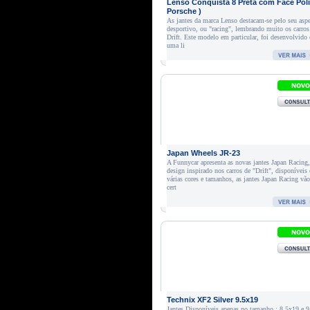
Lenso Conquista 8 Preta com Face Poli
Porsche )
As jantes da marca Lenso destacam-se pelo seu asp
desportivo, ou "racing", lembrando muito os carros
Drift. Este modelo em particular, foi desenvolvido
uma li
Japan Wheels JR-23
A Funnycar apresenta as novas jantes Japan Racing
design inspirado nos carros de "Drift", disponíveis
várias cores e tamanhos, as jantes Japan Racing vã
cert
Technix XF2 Silver 9.5x19
Jantes Disponíveis apenas no tamanho : 8.5x19 e 