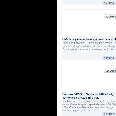
M-Spitze ( Antracite mate com face poli
Butzi significa design. Butzi significa elegância. B
significa estilo desportivo. Butzi significa estilo de
A Funnycar apresenta uma variada coleção de jantes
Farolins VW Golf Scirocco 2008- Led,
Vermelho Fumado tipo R20
Farolins com tecnologia de Led´s SMD vermelhos
escurecidos estão agora disponíveis para o VW Sci
2008. Com muito bom acabamento e um design
moderno, proporciona a um