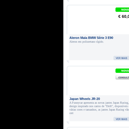
€ 60,
Aleron Mala BMW Série 3 E90
Aleron em poliuretano rígido.
Japan Wheels JR-20
A Funnycar apresenta as novas jantes Japan Racing
design inspirado nos carros de "Drift", disponíveis
várias cores e tamanhos, as jantes Japan Racing vã
cert