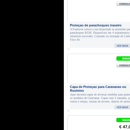
Proteçao de parachoques traseiro
A Funnycar coloca a sua disposição as proteções pa
parachoques RGM. Disponíveis em 4 acabamentos:
Alumínio escovado, Cromado ou imitação de Carb
Friso fei
Capa de Proteçao para Caravanas ou
Roulotes
Aqui encontra capas de diversas medidas para quas
os modelos de Caravanas. Capas com 3 camadas, p
contra o tempo, resinas de arvores, dejetos de anim
€ 47,