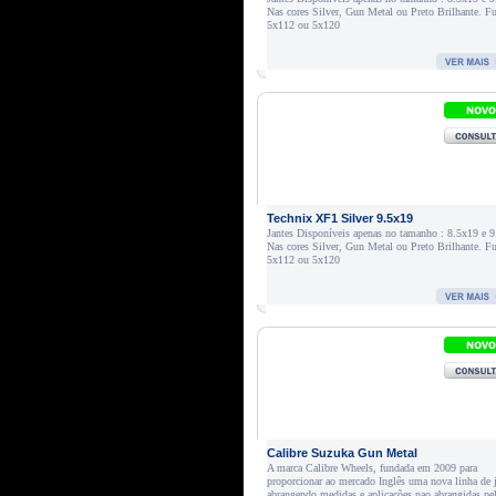
Nas cores Silver, Gun Metal ou Preto Brilhante. F
5x112 ou 5x120
Technix XF1 Silver 9.5x19
Jantes Disponíveis apenas no tamanho : 8.5x19 e 
Nas cores Silver, Gun Metal ou Preto Brilhante. F
5x112 ou 5x120
Calibre Suzuka Gun Metal
A marca Calibre Wheels, fundada em 2009 para
proporcionar ao mercado Inglês uma nova linha de 
abrangendo medidas e aplicações nao abrangidas pe