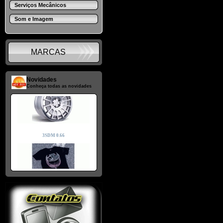
Serviços Mecânicos
Som e Imagem
MARCAS
Novidades
Conheça todas as novidades