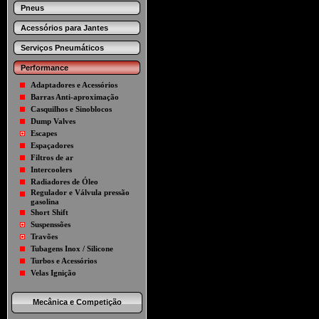
Pneus
Acessórios para Jantes
Serviços Pneumáticos
Performance
Adaptadores e Acessórios
Barras Anti-aproximação
Casquilhos e Sinoblocos
Dump Valves
Escapes
Espaçadores
Filtros de ar
Intercoolers
Radiadores de Óleo
Regulador e Válvula pressão
gasolina
Short Shift
Suspenssões
Travões
Tubagens Inox / Silicone
Turbos e Acessórios
Velas Ignição
Mecânica e Competição