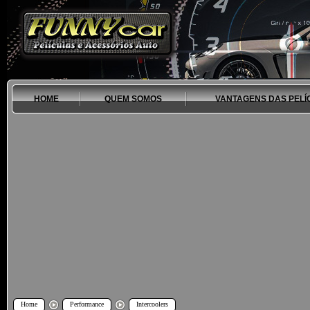
HOME
QUEM SOMOS
VANTAGENS DAS PELÍ
Home
Performance
Intercoolers