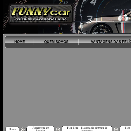
HOME
QUEM SOMOS
VANTAGENS DAS PELÍ
Acessórios de
Flip-Flop - Sistema de abertura de
Flip-
Home
Exterior
bagageira