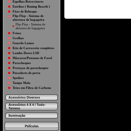
Espelhos Retrovisores
Estribos ( Runing Boards )
Fitas de Reboque
Flip-Flop - Sistema de
abertura de bagageira
Flip-Flop - Sistema de
abertura de bagageira
Frisos
Grelhas
Guarda Lamas
Kits de Carroceria completos
Lambo-Doors LSD
Máscaras/Pestanas de Farol
Parachoques
Proteçao de parachoques
Puxadores de porta
Spoilers
Tampa Mala
Tetos em Fibra de Carbono
Acessórios Diversos
Acessórios 4 X 4 / Todo-
Terreno
Iluminação
Películas