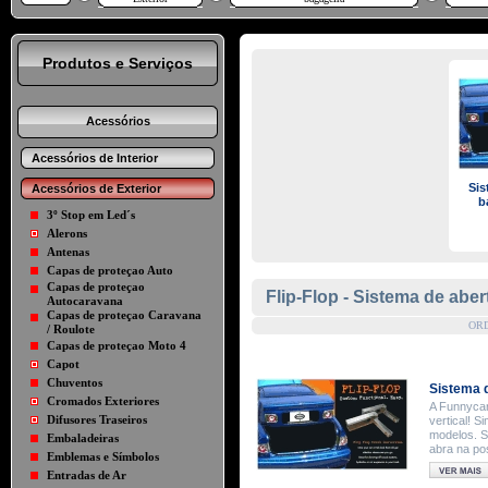
Produtos e Serviços
Acessórios
Acessórios de Interior
Sis
Acessórios de Exterior
b
3º Stop em Led´s
Alerons
Antenas
Capas de proteçao Auto
Capas de proteçao
Flip-Flop - Sistema de abe
Autocaravana
Capas de proteçao Caravana
OR
/ Roulote
Capas de proteçao Moto 4
Capot
Chuventos
Sistema d
Cromados Exteriores
A Funnycar
Difusores Traseiros
vertical! S
modelos. S
Embaladeiras
abra na po
Emblemas e Símbolos
Entradas de Ar