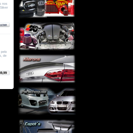
s nos
Silver
 pelo
s, de
49,99