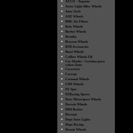
●
AUCO - Topauto
●
Autec Light Alloy Wheels
●
Auto-Style
●
AXE Wheels
●
BMC Air Filters
●
Bola Wheels
●
Borbet Wheels
●
Brembo
●
Breyton Wheels
●
BTR Accessories
●
Butzi Wheels
●
Calibre Wheels UK
●
Car Shades - Cortinas para
vidros Auto
●
Caractere
●
Carcept
●
Carmani Wheels
●
CMS Wheels
●
D1 Spec
●
D2Racing Sports
●
Dare Motorsport Wheels
●
Darwin Wheels
●
DBA Brakes
●
Dectane
●
Depo Auto Lights
●
Depo Racing
●
Dezent Wheels