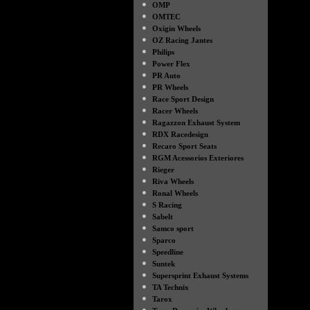
●
OMP
●
OMTEC
●
Oxigin Wheels
●
OZ Racing Jantes
●
Philips
●
Power Flex
●
PR Auto
●
PR Wheels
●
Race Sport Design
●
Racer Wheels
●
Ragazzon Exhaust System
●
RDX Racedesign
●
Recaro Sport Seats
●
RGM Acessorios Exteriores
●
Rieger
●
Riva Wheels
●
Ronal Wheels
●
S Racing
●
Sabelt
●
Samco sport
●
Sparco
●
Speedline
●
Suntek
●
Supersprint Exhaust Systems
●
TA Technix
●
Tarox
●