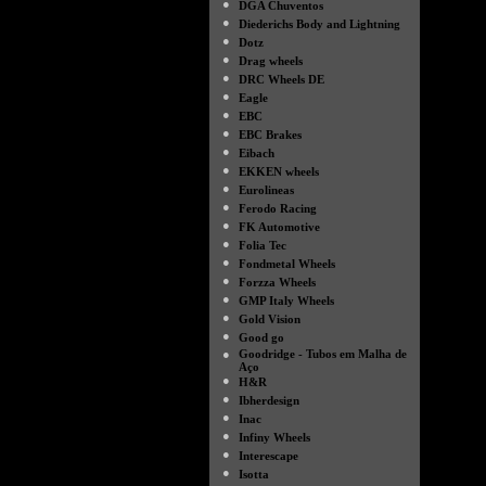
●
DGA Chuventos
●
Diederichs Body and Lightning
●
Dotz
●
Drag wheels
●
DRC Wheels DE
●
Eagle
●
EBC
●
EBC Brakes
●
Eibach
●
EKKEN wheels
●
Eurolineas
●
Ferodo Racing
●
FK Automotive
●
Folia Tec
●
Fondmetal Wheels
●
Forzza Wheels
●
GMP Italy Wheels
●
Gold Vision
●
Good go
●
Goodridge - Tubos em Malha de
Aço
●
H&R
●
Ibherdesign
●
Inac
●
Infiny Wheels
●
Interescape
●
Isotta