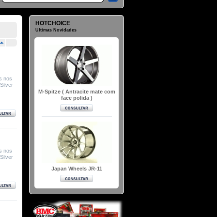
HOTCHOICE
Ultimas Novidades
s nos
Silver
M-Spitze ( Antracite mate com
face polida )
s nos
Silver
Japan Wheels JR-11