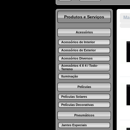
Produtos e Serviços
Mar
Acessórios
Acessórios de Interior
Acessórios de Exterior
Acessórios Diversos
Acessórios 4 X 4 / Todo-
Terreno
Iluminação
Películas
Películas Solares
Películas Decorativas
Pneumáticos
Jantes Especiais