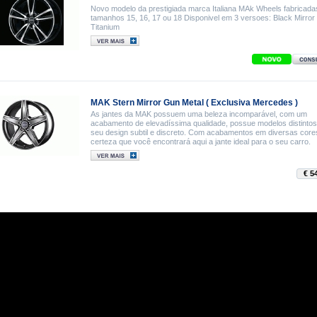
Novo modelo da prestigiada marca Italiana MAk Wheels fabricada
tamanhos 15, 16, 17 ou 18 Disponivel em 3 versoes: Black Mirror 
Titanium
MAK Stern Mirror Gun Metal ( Exclusiva Mercedes )
As jantes da MAK possuem uma beleza incomparável, com um
acabamento de elevadíssima qualidade, possue modelos distintos
seu design subtil e discreto. Com acabamentos em diversas core
certeza que você encontrará aqui a jante ideal para o seu carro.
€ 5