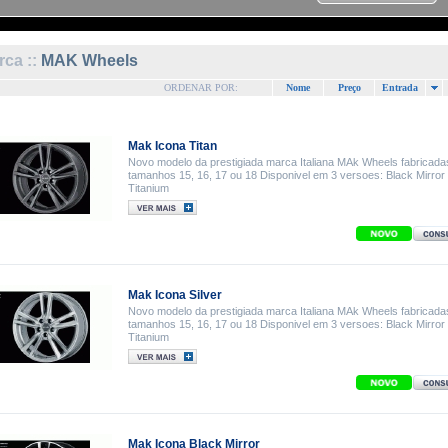
ca ::
MAK Wheels
ORDENAR POR:
Nome
Preço
Entrada
Mak Icona Titan
Novo modelo da prestigiada marca Italiana MAk Wheels fabricada
tamanhos 15, 16, 17 ou 18 Disponivel em 3 versoes: Black Mirror 
Titanium
Mak Icona Silver
Novo modelo da prestigiada marca Italiana MAk Wheels fabricada
tamanhos 15, 16, 17 ou 18 Disponivel em 3 versoes: Black Mirror 
Titanium
Mak Icona Black Mirror