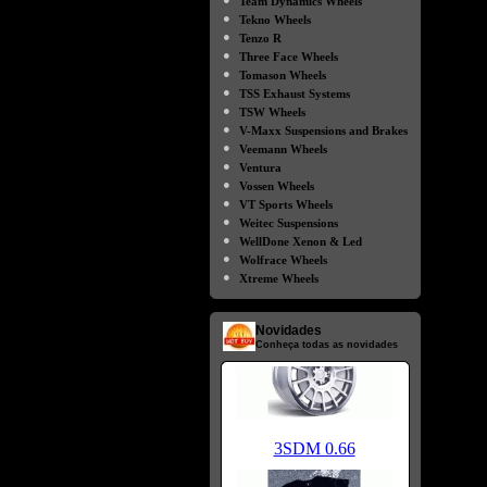
Team Dynamics Wheels
●
Tekno Wheels
●
Tenzo R
●
Three Face Wheels
●
Tomason Wheels
●
TSS Exhaust Systems
●
TSW Wheels
●
V-Maxx Suspensions and Brakes
●
Veemann Wheels
●
Ventura
●
Vossen Wheels
●
VT Sports Wheels
●
Weitec Suspensions
●
WellDone Xenon & Led
●
Wolfrace Wheels
●
Xtreme Wheels
Novidades
Conheça todas as novidades