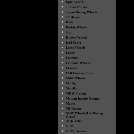
●
Ispiri Wheels
●
J R Air FIlters
●
Japan Racing Wheels
●
JE Design
●
K&N
●
Keskin Wheels
●
kitt
●
Kyowa Wheels
●
LAS Sport
●
Lenso Wheels
●
Lester
●
Linextra
●
Lionhart Wheels
●
LLumar
●
LSD Lambo-Doors
●
MAK Wheels
●
Mattig
●
Metrika
●
MHW Styling
●
Moman Indiglo Gauges
●
Momo
●
MS Design
●
MSW Wheels (OZ Racing
Group)
●
NGK Velas
●
OEM
●
OEMS Wheels