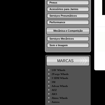
Pneus
Acessórios para Jantes
Serviços Pneumáticos
Performance
Mecânica e Competição
Serviços Mecânicos
Som e Imagem
MARCAS
●
1AV Wheels
●
2Forge Wheels
●
3 SDM Wheels
●
3M
●
Advan Wheels
●
AEZ
●
AKS
●
Alutec Wheels
●
Antera