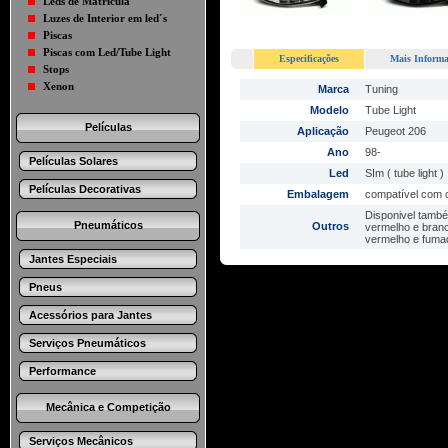
Leds de Matricula
Luzes de Interior em led´s
Piscas
Piscas com Led/Tube Light
Especificações
Mais Informa
Stops
Xenon
Marca
Tuning
Modelo
Tube Light
Películas
Aplicação
Peugeot 206
Ano
98-
Películas Solares
Led
SIm ( tube light )
Películas Decorativas
Embalagem
compatível com 
Disponivel tamb
Pneumáticos
Outros
vermelho e bran
vermelho e fuma
Jantes Especiais
Pneus
Acessórios para Jantes
Serviços Pneumáticos
Performance
Mecânica e Competição
Serviços Mecânicos