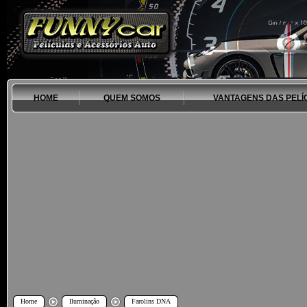
HOME
QUEM SOMOS
VANTAGENS DAS PELÍ
Home
Iluminação
Farolins DNA