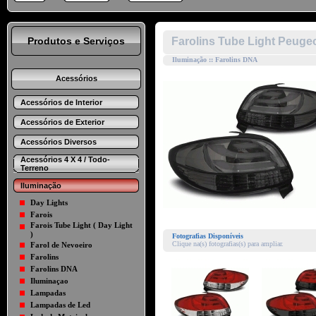
Produtos e Serviços
Farolins Tube Light Peuge
Iluminação :: Farolins DNA
Acessórios
Acessórios de Interior
Acessórios de Exterior
Acessórios Diversos
Acessórios 4 X 4 / Todo-
Terreno
Iluminação
Day Lights
Farois
Farois Tube Light ( Day Light
)
Fotografias Disponíveis
Clique na(s) fotografias(s) para ampliar.
Farol de Nevoeiro
Farolins
Farolins DNA
Iluminaçao
Lampadas
Lampadas de Led