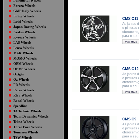
Fondmetal Wheels
Forzza Wheels
GMP Italy Wheels
Infiny Wheels
CMS C11 
Ispiri Wheels
As jantes 
Japan Racing Wheels
e pinturas
oferecem g
Keskin Wheels
para o seu
Kyowa Wheels
LAS Wheels
Lenso Wheels
MAK Wheels
MOMO Wheels
OEM Wheels
CMS C12
OEMS Wheels
As jantes 
Oxigin
e pinturas
Oz Wheels
oferecem g
PR Wheels
para o seu
Racer Wheels
Riva Wheels
Ronal Wheels
Speedline
TA Technix Wheels
Team Dynamics Wheels
CMS C9
Tekno Wheels
As jantes 
Three Face Wheels
e pinturas
Tomason Wheels
oferecem g
para o seu
TSW Wheels