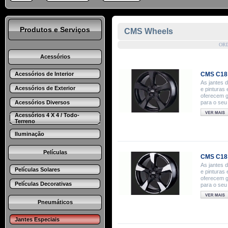
Produtos e Serviços
CMS Wheels
OR
Acessórios
Acessórios de Interior
CMS C18 
As jantes 
Acessórios de Exterior
e pinturas
oferecem g
Acessórios Diversos
para o seu
Acessórios 4 X 4 / Todo-
Terreno
Iluminação
Películas
CMS C18 
As jantes 
Películas Solares
e pinturas
oferecem g
Películas Decorativas
para o seu
Pneumáticos
Jantes Especiais