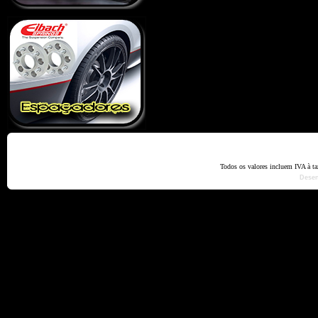
Home
Termos e Codiçõ
Todos os valores incluem IVA à t
Dese