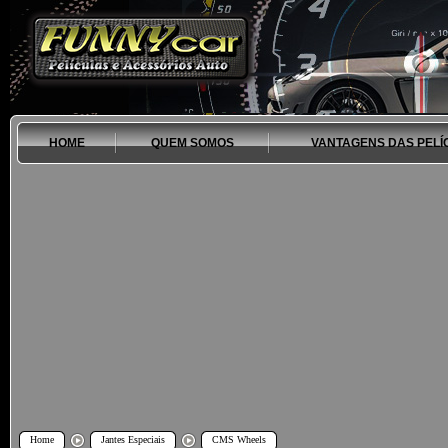
HOME
QUEM SOMOS
VANTAGENS DAS PELÍ
Home
Jantes Especiais
CMS Wheels