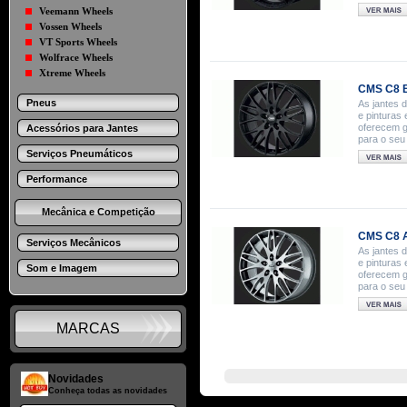
Veemann Wheels
Vossen Wheels
VT Sports Wheels
Wolfrace Wheels
Xtreme Wheels
CMS C8 
Pneus
As jantes 
e pinturas
oferecem g
Acessórios para Jantes
para o seu
Serviços Pneumáticos
Performance
Mecânica e Competição
CMS C8 A
Serviços Mecânicos
As jantes 
e pinturas
Som e Imagem
oferecem g
para o seu
MARCAS
Novidades
Conheça todas as novidades