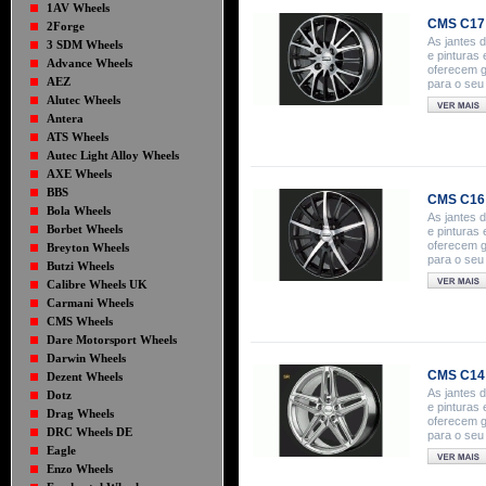
1AV Wheels
CMS C17 S
2Forge
As jantes 
3 SDM Wheels
e pinturas
Advance Wheels
oferecem g
AEZ
para o seu
Alutec Wheels
Antera
ATS Wheels
Autec Light Alloy Wheels
AXE Wheels
BBS
CMS C16 S
Bola Wheels
As jantes 
Borbet Wheels
e pinturas
oferecem g
Breyton Wheels
para o seu
Butzi Wheels
Calibre Wheels UK
Carmani Wheels
CMS Wheels
Dare Motorsport Wheels
Darwin Wheels
CMS C14 
Dezent Wheels
As jantes 
Dotz
e pinturas
Drag Wheels
oferecem g
DRC Wheels DE
para o seu
Eagle
Enzo Wheels