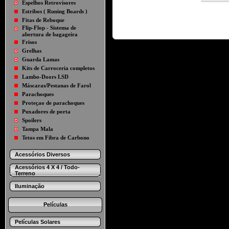
Espelhos Retrovisores
Estribos ( Runing Boards )
Fitas de Reboque
Flip-Flop - Sistema de
abertura de bagageira
Frisos
Grelhas
Guarda Lamas
Kits de Carroceria completos
Lambo-Doors LSD
Máscaras/Pestanas de Farol
Parachoques
Proteçao de parachoques
Puxadores de porta
Spoilers
Tampa Mala
Tetos em Fibra de Carbono
Acessórios Diversos
Acessórios 4 X 4 / Todo-
Terreno
Iluminação
Películas
Películas Solares