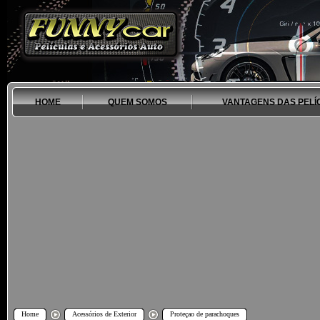
HOME
QUEM SOMOS
VANTAGENS DAS PELÍ
Home
Acessórios de Exterior
Proteçao de parachoques