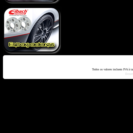
Home
Termos e Codiçõ
Todos os valores incluem IVA à t
Dese