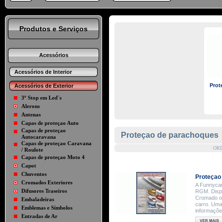
Produtos e Serviços
Acessórios
Acessórios de Interior
Prot
Acessórios de Exterior
3º Stop em Led´s
Alerons
Antenas
Capas de proteçao Auto
Capas de proteçao
Proteçao de parachoques
Autocaravana
Capas de proteçao Caravana
OR
/ Roulote
Capas de proteçao Moto 4
Capot
Chuventos
Proteçao
Cromados Exteriores
A Funnycar
Difusores Traseiros
RGM. Dispo
Cromado ou
Embaladeiras
carro. Uma
Emblemas e Símbolos
informaçõe
Entradas de Ar