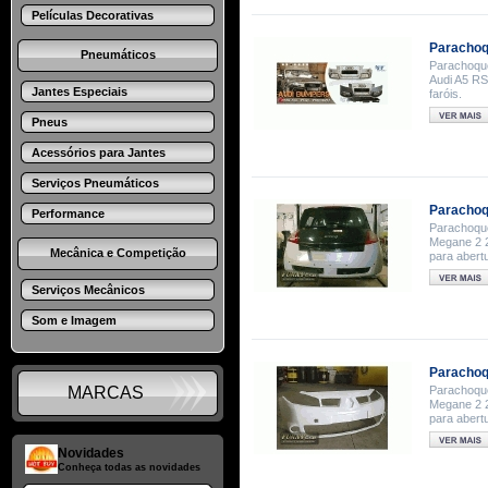
Películas Decorativas
Parachoq
Pneumáticos
Parachoque
Audi A5 RS
Jantes Especiais
faróis.
Pneus
Acessórios para Jantes
Serviços Pneumáticos
Parachoq
Performance
Parachoque
Megane 2 2
Mecânica e Competição
para abertu
Serviços Mecânicos
Som e Imagem
Parachoq
MARCAS
Parachoque
Megane 2 2
para abertu
Novidades
Conheça todas as novidades