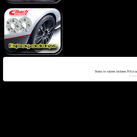
Home
Termos e Codiçõ
Todos os valores incluem IVA à t
Dese