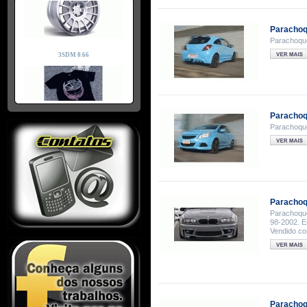
Parachoqu
Parachoques
Parachoq
Parachoques
Parachoq
Parachoque
98-2002. E
Vendido co
Parachoq