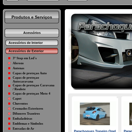
Produtos e Serviços
Acessórios
Acessórios de Interior
Acessórios de Exterior
3º Stop em Led´s
Alerons
Antenas
Capas de proteçao Auto
Capas de proteçao
Autocaravana
Capas de proteçao Caravana
/ Roulote
Capas de proteçao Moto 4
Capot
Chuventos
Cromados Exteriores
Difusores Traseiros
Embaladeiras
Emblemas e Símbolos
Entradas de Ar
Parachoques Traseiro Opel
Parac