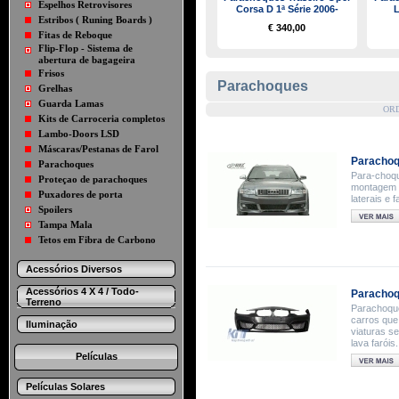
Espelhos Retrovisores
Corsa D 1ª Série 2006-
L
Estribos ( Runing Boards )
€ 340,00
Fitas de Reboque
Flip-Flop - Sistema de
abertura de bagageira
Frisos
Parachoques
Grelhas
Guarda Lamas
OR
Kits de Carroceria completos
Lambo-Doors LSD
Máscaras/Pestanas de Farol
Parachoqu
Parachoques
Para-choque
Proteçao de parachoques
montagem d
Puxadores de porta
laterais e 
Spoilers
Tampa Mala
Tetos em Fibra de Carbono
Acessórios Diversos
Acessórios 4 X 4 / Todo-
Parachoq
Terreno
Parachoqu
carros que
Iluminação
viaturas s
lava faróis.
Películas
Películas Solares