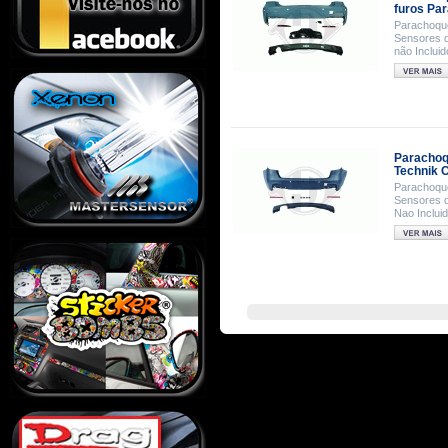
furos Pa
Parachoque
Sensores d
não Incluid
Parachoq
Technik 
Parachoque
Sensores d
Nao Inclui