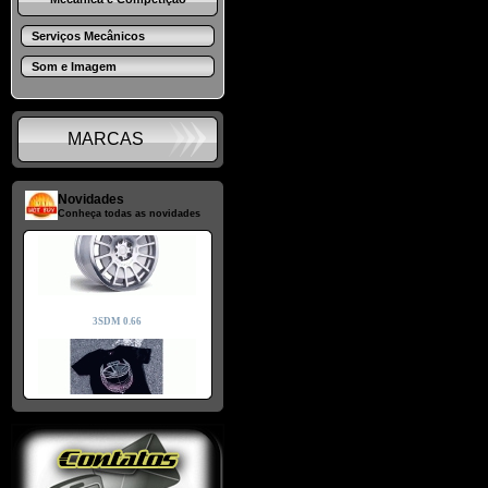
Serviços Mecânicos
Som e Imagem
MARCAS
Novidades
Conheça todas as novidades