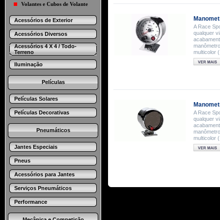
Volantes e Cubos de Volante
Manometr
Acessórios de Exterior
A Race Spo
qualquer v
Acessórios Diversos
acabamento
manômetros
Acessórios 4 X 4 / Todo-
Terreno
multicolor 
Iluminação
Películas
Películas Solares
Manometr
Películas Decorativas
A Race Spo
qualquer v
acabamento
Pneumáticos
manômetros
multicolor 
Jantes Especiais
Pneus
Acessórios para Jantes
Serviços Pneumáticos
Performance
Mecânica e Competição