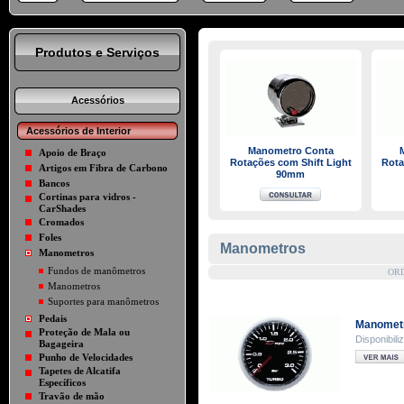
Produtos e Serviços
Acessórios
Acessórios de Interior
Manometro Conta
Apoio de Braço
Rotações com Shift Light
Rota
Artigos em Fibra de Carbono
90mm
Bancos
Cortinas para vidros -
CarShades
Cromados
Foles
Manometros
Manometros
Fundos de manômetros
OR
Manometros
Suportes para manômetros
Pedais
Manometr
Proteção de Mala ou
Disponibil
Bagageira
Punho de Velocidades
Tapetes de Alcatifa
Específicos
Travão de mão