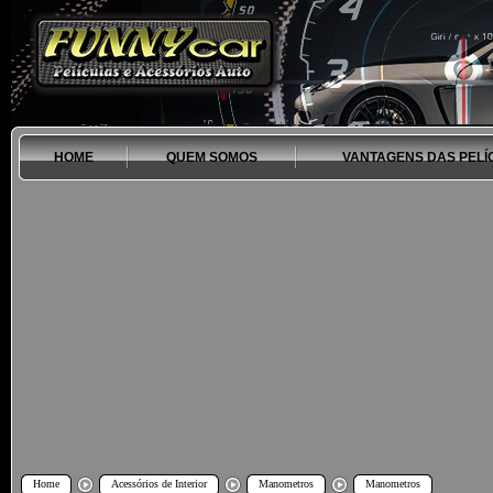
HOME
QUEM SOMOS
VANTAGENS DAS PELÍ
Home
Acessórios de Interior
Manometros
Manometros