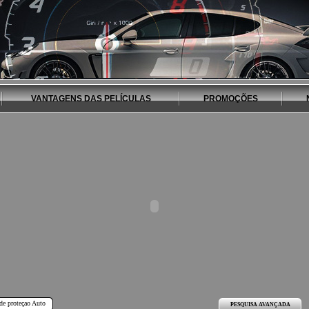
VANTAGENS DAS PELÍCULAS
PROMOÇÕES
de proteçao Auto
PESQUISA AVANÇADA