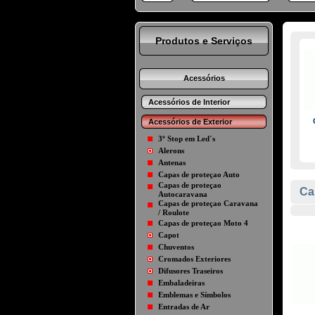
Produtos e Serviços
Acessórios
Acessórios de Interior
Acessórios de Exterior
3º Stop em Led´s
Alerons
Antenas
Capas de proteçao Auto
Capas de proteçao
Ca
Autocaravana
Capas de proteçao Caravana
/ Roulote
Capas de proteçao Moto 4
Capot
Chuventos
Cromados Exteriores
Difusores Traseiros
Embaladeiras
Emblemas e Símbolos
Entradas de Ar