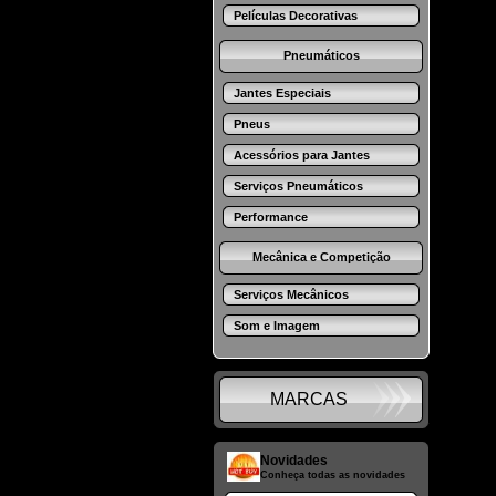
Películas Decorativas
Pneumáticos
Jantes Especiais
Pneus
Acessórios para Jantes
Serviços Pneumáticos
Performance
Mecânica e Competição
Serviços Mecânicos
Som e Imagem
MARCAS
Novidades
Conheça todas as novidades