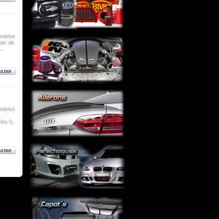
odelos
nas de
L.
odelos
nho S,