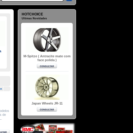
HOTCHOICE
Ultimas Novidades
a
M-Spitze ( Antracite mate com
face polida )
Japan Wheels JR-11
odelos
s de
L.