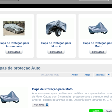
Capa de Proteçao para
Capa de Proteçao para
Capa de Proteçao par
Automoveis.
Moto 4
Moto
pas de proteçao Auto
ORDENAR POR:
Nome
Preço
Entrada
Capa de Proteçao para Moto
Aqui encontra capas de diversas medidas para quase todos os m
de Moto. Capas com 3 camadas, proteçao contra o tempo, resina
arvores, dejetos de animais e etc. Disponível em tamanho M, L, X