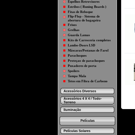
Espelhos Retrovisores
Estribos ( Runing Boards )
Fitas de Reboque
Flip-Flop - Sistema de
abertura de bagageira
Frisos
Grelhas
Guarda Lamas
Kits de Carroceria completos
Lambo-Doors LSD
Máscaras/Pestanas de Farol
Parachoques
Proteçao de parachoques
Puxadores de porta
Spoilers
Tampa Mala
Tetos em Fibra de Carbono
Acessórios Diversos
Acessórios 4 X 4 / Todo-
Terreno
Iluminação
Películas
Películas Solares