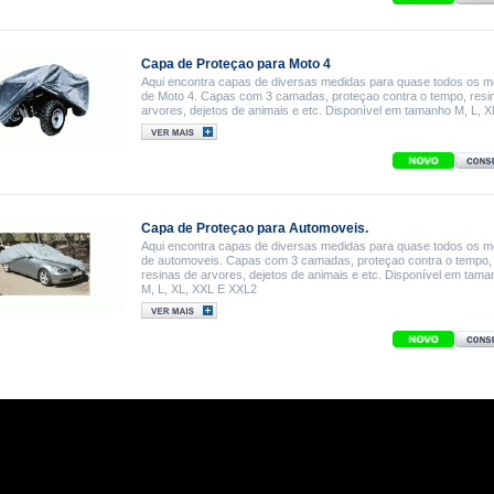
Capa de Proteçao para Moto 4
Aqui encontra capas de diversas medidas para quase todos os m
de Moto 4. Capas com 3 camadas, proteçao contra o tempo, resi
arvores, dejetos de animais e etc. Disponível em tamanho M, L, X
Capa de Proteçao para Automoveis.
Aqui encontra capas de diversas medidas para quase todos os m
de automoveis. Capas com 3 camadas, proteçao contra o tempo,
resinas de arvores, dejetos de animais e etc. Disponível em tama
M, L, XL, XXL E XXL2