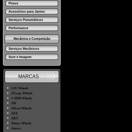
Pneus
Acessórios para Jantes
Serviços Pneumáticos
Performance
Mecânica e Competição
Serviços Mecânicos
Som e Imagem
MARCAS
●
1AV Wheels
●
2Forge Wheels
●
3 SDM Wheels
●
3M
●
Advan Wheels
●
AEZ
●
AKS
●
Alutec Wheels
●
Antera