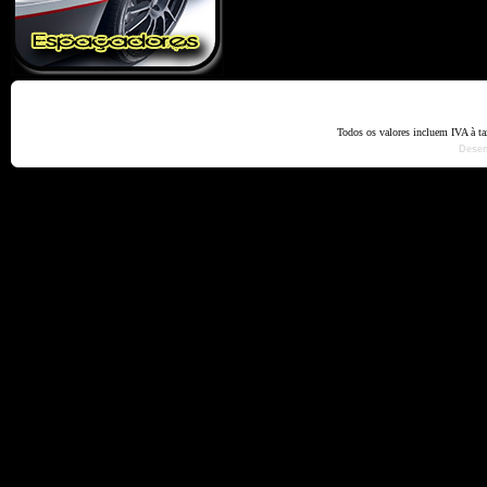
Home
Termos e Codiçõ
Todos os valores incluem IVA à t
Dese