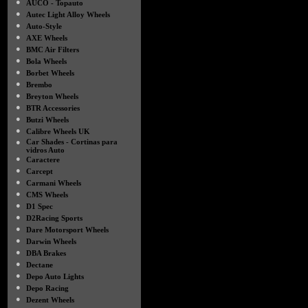
●
AUCO - Topauto
●
Autec Light Alloy Wheels
●
Auto-Style
●
AXE Wheels
●
BMC Air Filters
●
Bola Wheels
●
Borbet Wheels
●
Brembo
●
Breyton Wheels
●
BTR Accessories
●
Butzi Wheels
●
Calibre Wheels UK
●
Car Shades - Cortinas para
vidros Auto
●
Caractere
●
Carcept
●
Carmani Wheels
●
CMS Wheels
●
D1 Spec
●
D2Racing Sports
●
Dare Motorsport Wheels
●
Darwin Wheels
●
DBA Brakes
●
Dectane
●
Depo Auto Lights
●
Depo Racing
●
Dezent Wheels