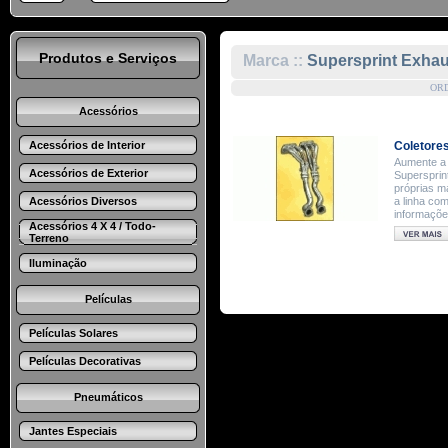
Produtos e Serviços
Marca ::
Supersprint Exha
OR
Acessórios
Acessórios de Interior
Coletores
Aumente a 
Acessórios de Exterior
Supersprin
próprias m
Acessórios Diversos
a linha co
informaçõe
Acessórios 4 X 4 / Todo-
Terreno
Iluminação
Películas
Películas Solares
Películas Decorativas
Pneumáticos
Jantes Especiais