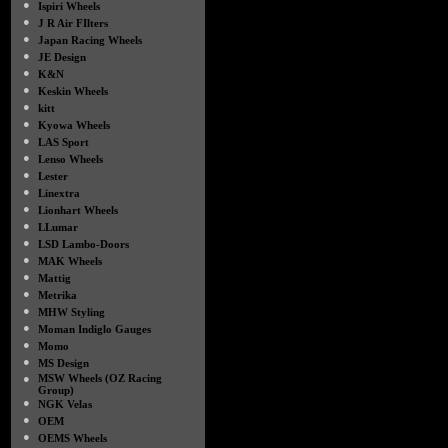
●
Ispiri Wheels
●
J R Air FIlters
●
Japan Racing Wheels
●
JE Design
●
K&N
●
Keskin Wheels
●
kitt
●
Kyowa Wheels
●
LAS Sport
●
Lenso Wheels
●
Lester
●
Linextra
●
Lionhart Wheels
●
LLumar
●
LSD Lambo-Doors
●
MAK Wheels
●
Mattig
●
Metrika
●
MHW Styling
●
Moman Indiglo Gauges
●
Momo
●
MS Design
●
MSW Wheels (OZ Racing
Group)
●
NGK Velas
●
OEM
●
OEMS Wheels