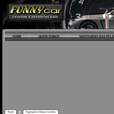
HOME
QUEM SOMOS
VANTAGENS DAS PELÍ
Home
Supersprint Exhaust Systems