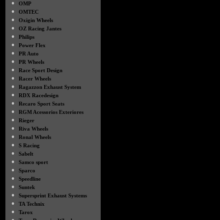
●
OMP
●
OMTEC
●
Oxigin Wheels
●
OZ Racing Jantes
●
Philips
●
Power Flex
●
PR Auto
●
PR Wheels
●
Race Sport Design
●
Racer Wheels
●
Ragazzon Exhaust System
●
RDX Racedesign
●
Recaro Sport Seats
●
RGM Acessorios Exteriores
●
Rieger
●
Riva Wheels
●
Ronal Wheels
●
S Racing
●
Sabelt
●
Samco sport
●
Sparco
●
Speedline
●
Suntek
●
Supersprint Exhaust Systems
●
TA Technix
●
Tarox
●