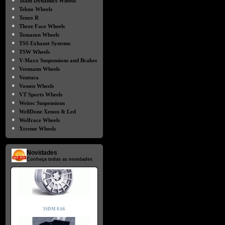
Team Dynamics Wheels
●
Tekno Wheels
●
Tenzo R
●
Three Face Wheels
●
Tomason Wheels
●
TSS Exhaust Systems
●
TSW Wheels
●
V-Maxx Suspensions and Brakes
●
Veemann Wheels
●
Ventura
●
Vossen Wheels
●
VT Sports Wheels
●
Weitec Suspensions
●
WellDone Xenon & Led
●
Wolfrace Wheels
●
Xtreme Wheels
Novidades
Conheça todas as novidades