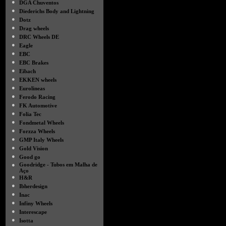
●
DGA Chuventos
●
Diederichs Body and Lightning
●
Dotz
●
Drag wheels
●
DRC Wheels DE
●
Eagle
●
EBC
●
EBC Brakes
●
Eibach
●
EKKEN wheels
●
Eurolineas
●
Ferodo Racing
●
FK Automotive
●
Folia Tec
●
Fondmetal Wheels
●
Forzza Wheels
●
GMP Italy Wheels
●
Gold Vision
●
Good go
●
Goodridge - Tubos em Malha de
Aço
●
H&R
●
Ibherdesign
●
Inac
●
Infiny Wheels
●
Interescape
●
Isotta