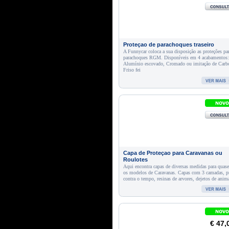
Proteçao de parachoques traseiro
A Funnycar coloca a sua disposição as proteções pa
parachoques RGM. Disponíveis em 4 acabamentos:
Alumínio escovado, Cromado ou imitação de Carb
Friso fei
Capa de Proteçao para Caravanas ou
Roulotes
Aqui encontra capas de diversas medidas para quas
os modelos de Caravanas. Capas com 3 camadas, p
contra o tempo, resinas de arvores, dejetos de anim
€ 47,