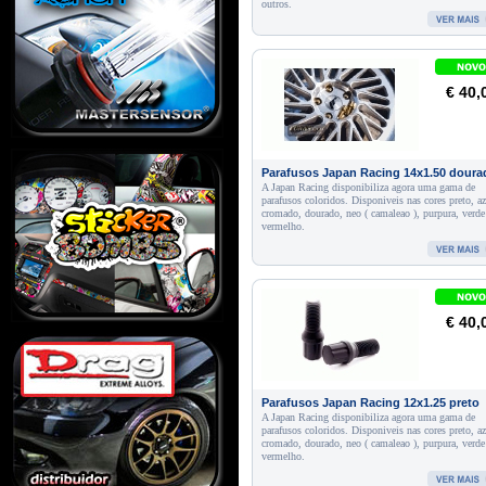
outros.
€ 40,
Parafusos Japan Racing 14x1.50 doura
A Japan Racing disponibiliza agora uma gama de
parafusos coloridos. Disponiveis nas cores preto, az
cromado, dourado, neo ( camaleao ), purpura, verde
vermelho.
€ 40,
Parafusos Japan Racing 12x1.25 preto
A Japan Racing disponibiliza agora uma gama de
parafusos coloridos. Disponiveis nas cores preto, az
cromado, dourado, neo ( camaleao ), purpura, verde
vermelho.