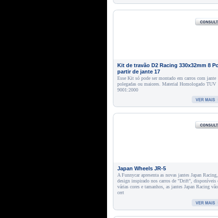
Kit de travão D2 Racing 330x32mm 8 Po
partir de jante 17
Esse Kit só pode ser montado em carros com jante
polegadas ou maiores. Material Homologado TUV
9001:2000
Japan Wheels JR-5
A Funnycar apresenta as novas jantes Japan Racing
design inspirado nos carros de "Drift", disponíveis
várias cores e tamanhos, as jantes Japan Racing vã
cert