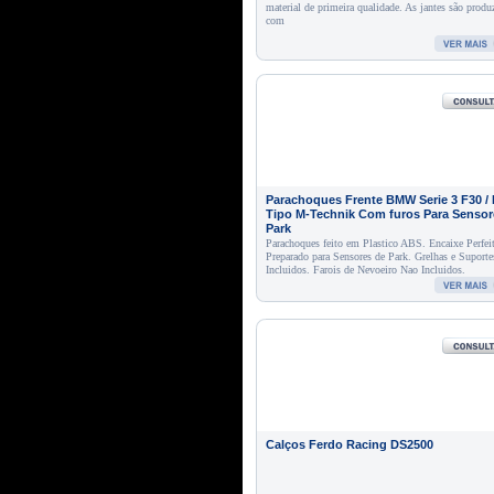
material de primeira qualidade. As jantes são produ
com
Parachoques Frente BMW Serie 3 F30 /
Tipo M-Technik Com furos Para Sensor
Park
Parachoques feito em Plastico ABS. Encaixe Perfei
Preparado para Sensores de Park. Grelhas e Suporte
Incluidos. Farois de Nevoeiro Nao Incluidos.
Calços Ferdo Racing DS2500