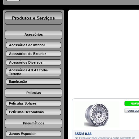
Produtos e Serviços
Acessórios
Acessórios de Interior
Acessórios de Exterior
Acessórios Diversos
Acessórios 4 X 4 / Todo-
Terreno
Iluminação
Películas
Películas Solares
Películas Decorativas
Pneumáticos
Jantes Especiais
3SDM 0.66
Na Funnycar pode encontrar a gama completa da