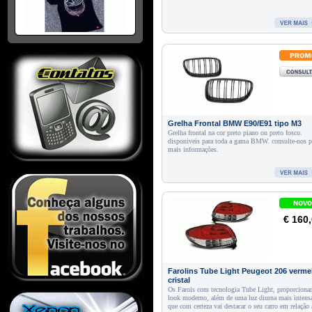
Grelha Frontal BMW E90/E91 tipo M3
Grelha frontal na cor preto piano ou preto fosco.
disponiveis para toda a gama BMW. consulte-nos p
mais informações.
€ 160
Farolins Tube Light Peugeot 206 verme
cristal
Os Farois com tecnologia Tube Light, proporcion
look moderno, além de uma luz diurna mais intens
que com certeza vai destacar o seu carro em relação