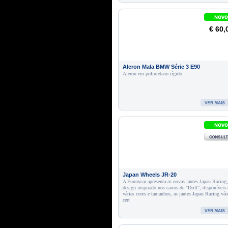
€ 60,
Aleron Mala BMW Série 3 E90
Aleron em poliuretano rígido.
Japan Wheels JR-20
A Funnycar apresenta as novas jantes Japan Racing
design inspirado nos carros de "Drift", disponíveis
várias cores e tamanhos, as jantes Japan Racing vã
cert