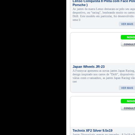
Lenso Conquista 8 Preta com Face Poli
Porsche )
As jantes da marca Lenso destacam-se pelo seu asp
desportivo, ou "racing", lembrando muito os carros
Drift. Este modelo em particular, foi desenvolvido
uma li
Japan Wheels JR-23
A Funnycar apresenta as novas jantes Japan Racing
design inspirado nos carros de "Drift", disponíveis
várias cores e tamanhos, as jantes Japan Racing vã
cert
Technix XF2 Silver 9.5x19
Jantes Disponíveis apenas no tamanho : 8.5x19 e 