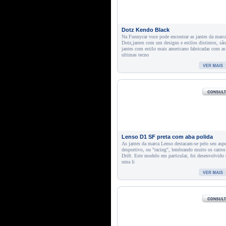
Dotz Kendo Black
Na Funnycar voce pode encontrar as jantes da marc
Dotz,jantes com um designs e estilos distintos, são
jantes com estilo mais americano fabricadas com as
ultimas tecno
Lenso D1 SF preta com aba polida
As jantes da marca Lenso destacam-se pelo seu asp
desportivo, ou "racing", lembrando muito os carros
Drift. Este modelo em particular, foi desenvolvido
uma li