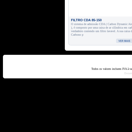
FILTRO CDA 85-150
O sistema de admissão CDA ( Carbon Dynamic Ai
), é composto por uma caixa de ar cilíndrica em ca
verdadeiro contendo um filtro lavavel. A sua caixa 
Carbono p
Home
Termos e Codiçõ
Todos os valores incluem IVA à t
Dese