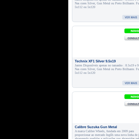
Nas cores Silver, Gun Metal ou Preto Brilhante. F
5x112 ou 5x120
Technix XF1 Silver 9.5x19
Jantes Disponíveis apenas no tamanho : 8.5x19 e 
Nas cores Silver, Gun Metal ou Preto Brilhante. F
5x112 ou 5x120
Calibre Suzuka Gun Metal
A marca Calibre Wheels, fundada em 2009 para
proporcionar ao mercado Inglês uma nova linha de 
abrangendo medidas e aplicações nao abrangidas pe