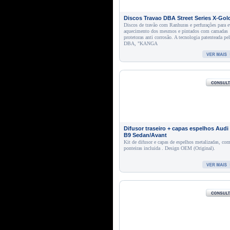
Discos Travao DBA Street Series X-Gol
Discos de travão com Ranhuras e perfurações para e
aquecimento dos mesmos e pintados com camadas
protetoras anti corrosão. A tecnologia patenteada pe
DBA, "KANGA
Difusor traseiro + capas espelhos Audi
B9 Sedan/Avant
Kit de difusor e capas de espelhos metalizadas, co
ponteiras incluida . Design OEM (Original).