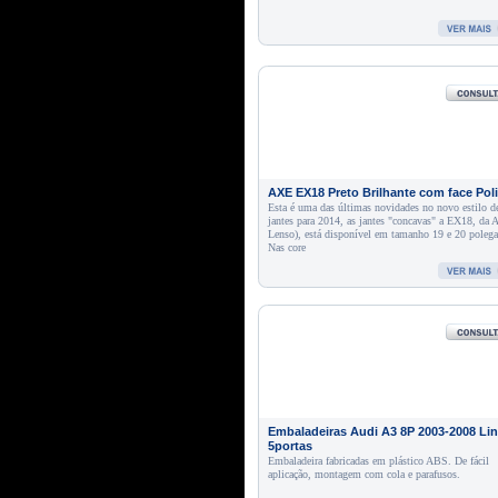
AXE EX18 Preto Brilhante com face Pol
Esta é uma das últimas novidades no novo estilo d
jantes para 2014, as jantes "concavas" a EX18, da 
Lenso), está disponível em tamanho 19 e 20 polega
Nas core
Embaladeiras Audi A3 8P 2003-2008 Li
5portas
Embaladeira fabricadas em plástico ABS. De fácil
aplicação, montagem com cola e parafusos.