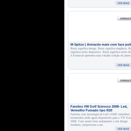
M-Spitze ( Antracite mate com face poli
Butzi significa design. Butzi significa elegância. B
significa estilo desportivo. Butzi significa estilo de
A Funnycar apresenta uma variada coleção de jantes
Farolins VW Golf Scirocco 2008- Led,
Vermelho Fumado tipo R20
Farolins com tecnologia de Led´s SMD vermelhos
escurecidos estão agora disponíveis para o VW Sci
2008. Com muito bom acabamento e um design
moderno, proporciona a um