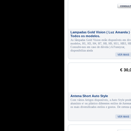
Lampadas Gold Vision ( Luz Amarela ) 
Todos os modelos.
As lâmpadas Gold Vision estão disponíveis em div
modelos, H1, H3, H4, H7, H8, H9, H11, HB3, HB
Consulte-nos em caso de dúvida ) A Funnycar,
disponibiliza ainda
€ 30,
Antena Short Auto Style
Com vários Artigos disponíveis, a Auto Style pro
alumínio e/ ou plástico diferentes estilos de Antena
os mais diversificados estilos e gostos. De certeza 