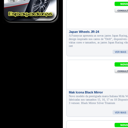
Japan Wheels JR-24
A Funnycar apresenta as novas jantes Japan Racing
design inspirado nos carros de "Drift", disponíveis
várias cores e tamanhos, as jantes Japan Racing vã
cert
Mak Icona Black Mirror
Novo modelo da prestigiada marca Italiana MAk W
fabricadas nos tamanhos 15, 16, 17 ou 18 Disponi
3 versoes: Black Mirror Silver Titanium