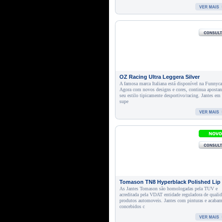
OZ Racing Ultra Leggera Silver
A famosa marca Italiana está disponível na Funnyca
Agora com novos designs e cores, continua aposta
seu estilo tipicamente desportivo/racing. Jantes em 
supe
Tomason TN8 Hyperblack Polished Lip 
As Jantes Tomason são homologadas pela TUV e
acreditada pela VDAT entidade reguladora de quali
produtos automoveis. Jantes com pinturas e acaba
concebidos c