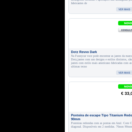
fabricantes de
Dotz Revvo Dark
Na Funnycar voce pode encontrar as jantes da marc
Dotz,jantes com um designs e estilos distintos, são
jantes com estilo mais americano fabricadas com as
ultimas tecno
€ 33,
Ponteira de escape Tipo Titanium Red
90mm
Ponteiras redondas com as pontas em Azul. Com C
diagonal. Disponíveis em 2 medidas. 76mm 90m