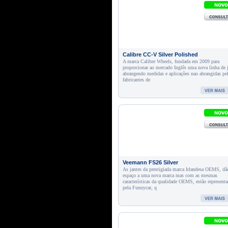
Calibre CC-V Silver Polished
A marca Calibre Wheels, fundada em 2009 para
proporcionar ao mercado Inglês uma nova linha de 
abrangendo medidas e aplicações nao abrangidas pe
fabricantes de
Veemann FS26 Silver
As jantes da prestigiada marca Irlandesa OEMS, dã
espaço a uma nova marca mas com as mesmas
características da qualidade OEMS, estão representa
pela Funnycar, q