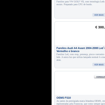
Farolins para VW GOLF VII, com tecnologia Leds
escuro. Preparado para CPU de bordo.
€ 300
Farolins Audi A4 Avant 2004-2008 Led´
Vermelho e branco
Farolins Led, com stop, presença, pisca e nevoeiro
leds. A unica luz que utiliza lampada normal é a ma
atras.
OEMS FS10
As jantes da prestigiada marca Irlandesa OEMS, es
representadas pela Funnycar, que como sempre apo