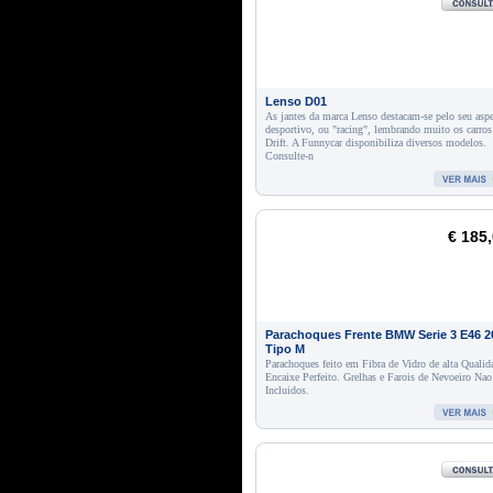
Lenso D01
As jantes da marca Lenso destacam-se pelo seu asp
desportivo, ou "racing", lembrando muito os carros
Drift. A Funnycar disponibiliza diversos modelos.
Consulte-n
€ 185
Parachoques Frente BMW Serie 3 E46 2
Tipo M
Parachoques feito em Fibra de Vidro de alta Qualid
Encaixe Perfeito. Grelhas e Farois de Nevoeiro Nao
Incluidos.