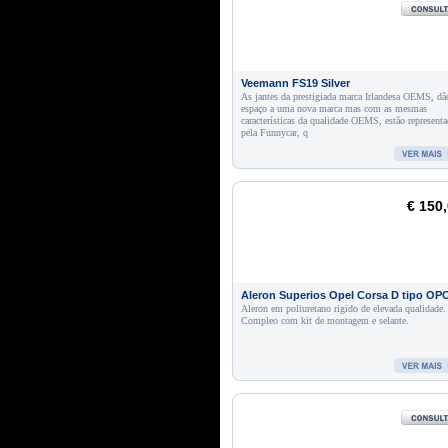
Veemann FS19 Silver
As jantes da prestigiada marca Irlandesa OEMS, dã
espaço a uma nova marca mas com as mesmas
características da qualidade OEMS, estão representa
pela Funnycar, q
€ 150
Aleron Superios Opel Corsa D tipo OP
Aleron em poliuretano rigido de elevada qualidade.
Compleo com kit de montagem e selante.