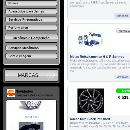
prestigiada marca 3SDM consulte-nos para mais
Pneus
informações.
Acessórios para Jantes
Serviços Pneumáticos
Performance
Mecânica e Competição
Serviços Mecânicos
Som e Imagem
Molas Rebaixamento H & R Springs
Molas de rebaixamento, coil-overs, alargadores para
e muitos mais produtos HR, são produzidas com o 
engenharia Alemã, são consideradas uma das melho
mar
MARCAS
Novidades
Conheça todas as novidades
€ 539
Racer Turn Black Polished
Disponiveis em tamanhos 7.5 x 17 e 8.0 x 18 nas
furaçoes: 4x100 e 4x108 5x100, 5x108, 5x112 e 5