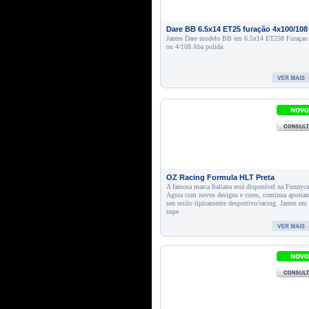
Dare BB 6.5x14 ET25 furação 4x100/108
Jantes Dare modelo BB em 6.5x14 ET258 Furaçao
ou 4/108 Aba polida.
OZ Racing Formula HLT Preta
A famosa marca Italiana está disponível na Funnyca
Agora com novos designs e cores, continua aposta
seu estilo tipicamente desportivo/racing. Jantes em 
supe