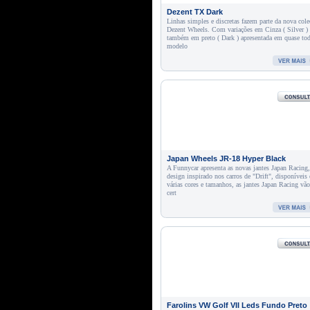
Dezent TX Dark
Linhas simples e discretas fazem parte da nova cole
Dezent Wheels. Com variações em Cinza ( Silver ) 
também em preto ( Dark ) apresentada em quase to
modelo
Japan Wheels JR-18 Hyper Black
A Funnycar apresenta as novas jantes Japan Racing
design inspirado nos carros de "Drift", disponíveis
várias cores e tamanhos, as jantes Japan Racing vã
cert
Farolins VW Golf VII Leds Fundo Preto