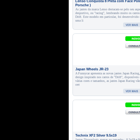
Lenso Conquista 8 Preta com Face Poli
Porsche )
As jantes da marca Lenso destacam-se pelo seu asp
desportivo, ou "racing", lembrando muito os carros
Drift. Este modelo em particular, foi desenvolvido
uma li
Japan Wheels JR-23
A Funnycar apresenta as novas jantes Japan Racing
design inspirado nos carros de "Drift", disponíveis
várias cores e tamanhos, as jantes Japan Racing vã
cert
Technix XF2 Silver 9.5x19
Jantes Disponíveis apenas no tamanho : 8.5x19 e 