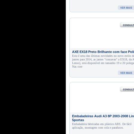
AXE EX18 Preto Brilhante com face Pol
Esta é uma das últimas novidades no novo estilo d
jantes para 2014, as jantes "concavas" a EX18, da 
Lenso), está disponível em tamanho 19 e 20 polega
Nas core
Embaladeiras Audi A3 8P 2003-2008 Li
5portas
Embaladeira fabricadas em plástico ABS. De fácil
aplicação, montagem com cola e parafusos.