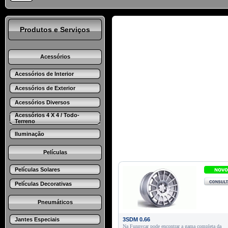
Produtos e Serviços
Acessórios
Acessórios de Interior
Acessórios de Exterior
Acessórios Diversos
Acessórios 4 X 4 / Todo-
Terreno
Iluminação
Películas
Películas Solares
Películas Decorativas
Pneumáticos
Jantes Especiais
3SDM 0.66
Na Funnycar pode encontrar a gama completa da