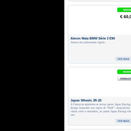
€ 60,
Aleron Mala BMW Série 3 E90
Aleron em poliuretano rígido.
Japan Wheels JR-20
A Funnycar apresenta as novas jantes Japan Racing
design inspirado nos carros de "Drift", disponíveis
várias cores e tamanhos, as jantes Japan Racing vã
cert