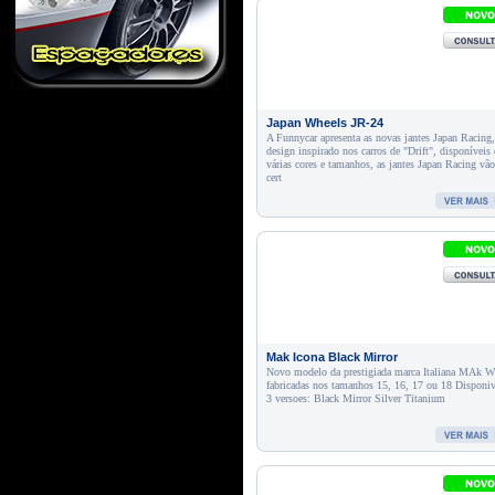
Japan Wheels JR-24
A Funnycar apresenta as novas jantes Japan Racing
design inspirado nos carros de "Drift", disponíveis
várias cores e tamanhos, as jantes Japan Racing vã
cert
Mak Icona Black Mirror
Novo modelo da prestigiada marca Italiana MAk W
fabricadas nos tamanhos 15, 16, 17 ou 18 Disponi
3 versoes: Black Mirror Silver Titanium