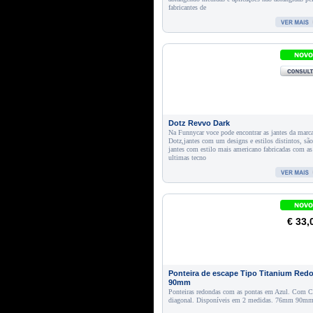
fabricantes de
Dotz Revvo Dark
Na Funnycar voce pode encontrar as jantes da marc
Dotz,jantes com um designs e estilos distintos, são
jantes com estilo mais americano fabricadas com as
ultimas tecno
€ 33,
Ponteira de escape Tipo Titanium Red
90mm
Ponteiras redondas com as pontas em Azul. Com C
diagonal. Disponíveis em 2 medidas. 76mm 90m