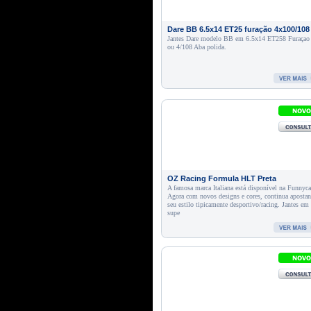
Dare BB 6.5x14 ET25 furação 4x100/108
Jantes Dare modelo BB em 6.5x14 ET258 Furaçao
ou 4/108 Aba polida.
OZ Racing Formula HLT Preta
A famosa marca Italiana está disponível na Funnyca
Agora com novos designs e cores, continua aposta
seu estilo tipicamente desportivo/racing. Jantes em 
supe