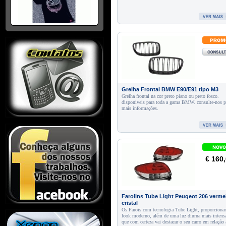
Grelha Frontal BMW E90/E91 tipo M3
Grelha frontal na cor preto piano ou preto fosco.
disponiveis para toda a gama BMW. consulte-nos p
mais informações.
€ 160
Farolins Tube Light Peugeot 206 verme
cristal
Os Farois com tecnologia Tube Light, proporcion
look moderno, além de uma luz diurna mais intens
que com certeza vai destacar o seu carro em relação