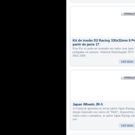
Kit de travão D2 Racing 330x32mm 8 Po
partir de jante 17
Esse Kit só pode ser montado em carros com jante
polegadas ou maiores. Material Homologado TUV
9001:2000
Japan Wheels JR-5
A Funnycar apresenta as novas jantes Japan Racing
design inspirado nos carros de "Drift", disponíveis
várias cores e tamanhos, as jantes Japan Racing vã
cert