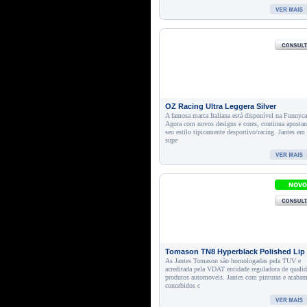
OZ Racing Ultra Leggera Silver
A famosa marca Italiana está disponível na Funnyca
Agora com novos designs e cores, continua aposta
seu estilo tipicamente desportivo/racing. Jantes em 
supe
Tomason TN8 Hyperblack Polished Lip 
As Jantes Tomason são homologadas pela TUV e
acreditada pela VDAT entidade reguladora de quali
produtos automoveis. Jantes com pinturas e acaba
concebidos c