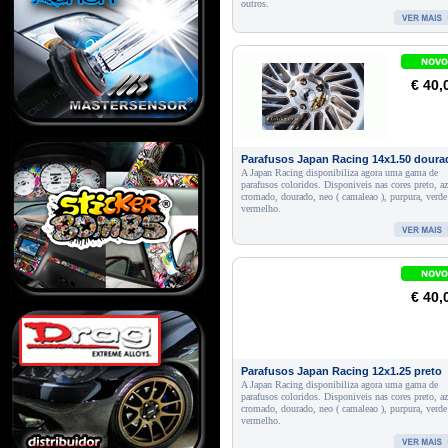
outros.
€ 40,
Parafusos Japan Racing 14x1.50 doura
A Japan Racing disponibiliza agora uma gama de
parafusos coloridos. Disponiveis nas cores preto, az
cromado, dourado, neo ( camaleao ), purpura, verde
vermelho.
€ 40,
Parafusos Japan Racing 12x1.25 preto
A Japan Racing disponibiliza agora uma gama de
parafusos coloridos. Disponiveis nas cores preto, az
cromado, dourado, neo ( camaleao ), purpura, verde
vermelho.