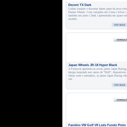
Dezent TX Dark
Linhas simples e discretas fazem parte da nova cole
Dezent Wheels. Com variações em Cinza ( Silver ) 
também em preto ( Dark ) apresentada em quase to
modelo
Japan Wheels JR-18 Hyper Black
A Funnycar apresenta as novas jantes Japan Racing
design inspirado nos carros de "Drift", disponíveis
várias cores e tamanhos, as jantes Japan Racing vã
cert
Farolins VW Golf VII Leds Fundo Preto