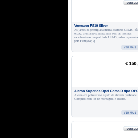
Veemann FS19 Silver
As jantes da prestigiada marca Irlandesa OEMS, dã
espaço a uma nova marca mas com as mesmas
características da qualidade OEMS, estão representa
pela Funnycar, q
€ 150
Aleron Superios Opel Corsa D tipo OP
Aleron em poliuretano rigido de elevada qualidade.
Compleo com kit de montagem e selante.