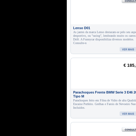
Lenso D01
As jantes da marca Lenso destacam-se pelo seu asp
desportivo, ou "racing", lembrando muito os carros
Drift. A Funnycar disponibiliza diversos modelos.
Consulte-n
€ 185
Parachoques Frente BMW Serie 3 E46 2
Tipo M
Parachoques feito em Fibra de Vidro de alta Qualid
Encaixe Perfeito. Grelhas e Farois de Nevoeiro Nao
Incluidos.