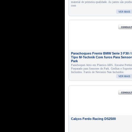
material de primeira qualidade. As jantes são produ
com
Parachoques Frente BMW Serie 3 F30 /
Tipo M-Technik Com furos Para Sensor
Park
Parachoques feito em Plastico ABS. Encaixe Perfei
Preparado para Sensores de Park. Grelhas e Suporte
Incluidos. Farois de Nevoeiro Nao Incluidos.
Calços Ferdo Racing DS2500