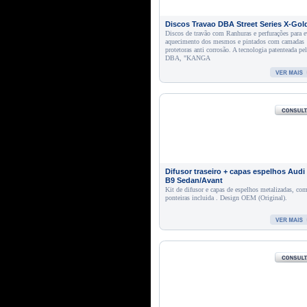
Discos Travao DBA Street Series X-Gol
Discos de travão com Ranhuras e perfurações para e
aquecimento dos mesmos e pintados com camadas
protetoras anti corrosão. A tecnologia patenteada pe
DBA, "KANGA
Difusor traseiro + capas espelhos Audi
B9 Sedan/Avant
Kit de difusor e capas de espelhos metalizadas, co
ponteiras incluida . Design OEM (Original).