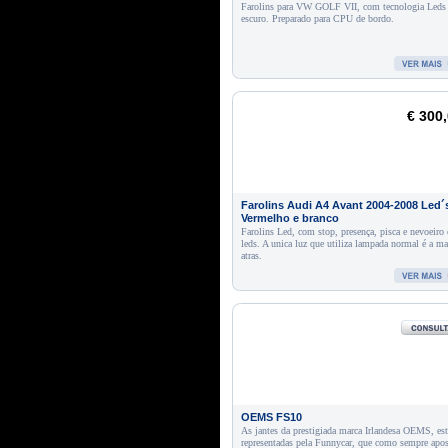
Farolins para VW GOLF VII, com tecnologia Leds
escuro. Preparado para CPU de bordo.
€ 300
Farolins Audi A4 Avant 2004-2008 Led´
Vermelho e branco
Farolins Led, com stop, presença, pisca e nevoeiro
leds. A unica luz que utiliza lampada normal é a ma
atras.
OEMS FS10
As jantes da prestigiada marca Irlandesa OEMS, es
representadas pela Funnycar, que como sempre apo