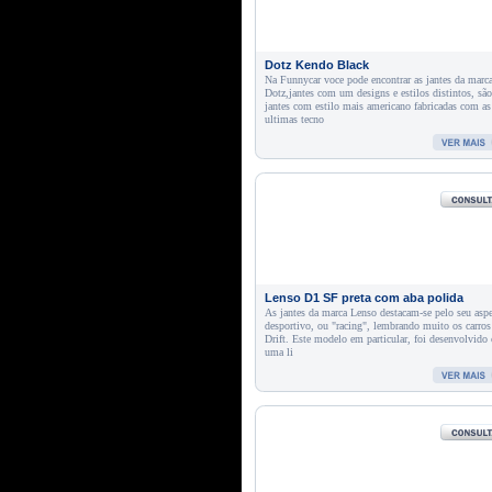
Dotz Kendo Black
Na Funnycar voce pode encontrar as jantes da marc
Dotz,jantes com um designs e estilos distintos, são
jantes com estilo mais americano fabricadas com as
ultimas tecno
Lenso D1 SF preta com aba polida
As jantes da marca Lenso destacam-se pelo seu asp
desportivo, ou "racing", lembrando muito os carros
Drift. Este modelo em particular, foi desenvolvido
uma li