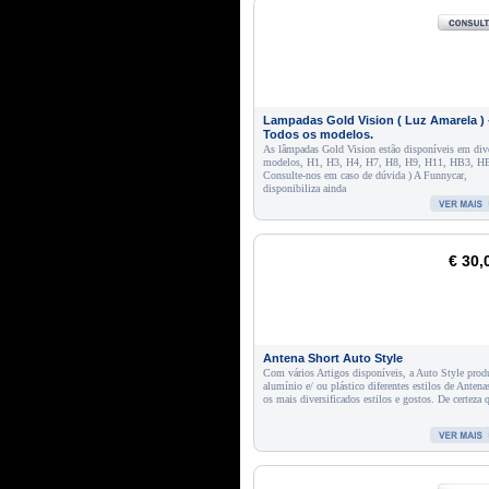
Lampadas Gold Vision ( Luz Amarela ) 
Todos os modelos.
As lâmpadas Gold Vision estão disponíveis em div
modelos, H1, H3, H4, H7, H8, H9, H11, HB3, HB
Consulte-nos em caso de dúvida ) A Funnycar,
disponibiliza ainda
€ 30,
Antena Short Auto Style
Com vários Artigos disponíveis, a Auto Style pro
alumínio e/ ou plástico diferentes estilos de Antena
os mais diversificados estilos e gostos. De certeza 