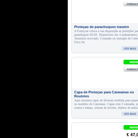
Proteçao de parachoques traseiro
A Funnycar coloca a sua disposição as proteções pa
parachoques RGM. Disponíveis em 4 acabamentos:
Alumínio escovado, Cromado ou imitação de Carb
Friso fei
Capa de Proteçao para Caravanas ou
Roulotes
Aqui encontra capas de diversas medidas para quas
os modelos de Caravanas. Capas com 3 camadas, p
contra o tempo, resinas de arvores, dejetos de anim
€ 47,