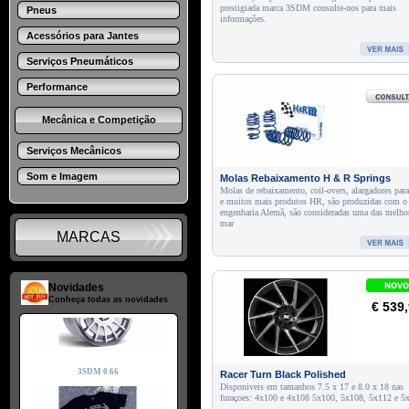
prestigiada marca 3SDM consulte-nos para mais
Pneus
informações.
Acessórios para Jantes
Serviços Pneumáticos
Performance
Mecânica e Competição
Serviços Mecânicos
Som e Imagem
Molas Rebaixamento H & R Springs
Molas de rebaixamento, coil-overs, alargadores para
e muitos mais produtos HR, são produzidas com o 
engenharia Alemã, são consideradas uma das melho
mar
MARCAS
Novidades
Conheça todas as novidades
€ 539
Racer Turn Black Polished
Disponiveis em tamanhos 7.5 x 17 e 8.0 x 18 nas
furaçoes: 4x100 e 4x108 5x100, 5x108, 5x112 e 5