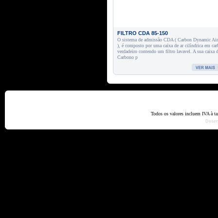
FILTRO CDA 85-150
O sistema de admissão CDA ( Carbon Dynamic Ai
), é composto por uma caixa de ar cilíndrica em ca
verdadeiro contendo um filtro lavavel. A sua caixa 
Carbono p
Home
Termos e Codiçõ
Todos os valores incluem IVA à t
Dese