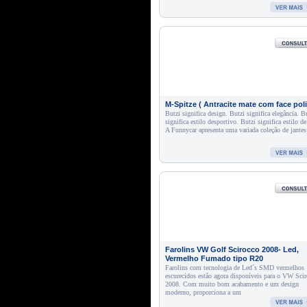
M-Spitze ( Antracite mate com face poli
Butzi significa design. Butzi significa elegância. B
significa estilo desportivo. Butzi significa estilo de
A Funnycar apresenta uma variada coleção de jantes
Farolins VW Golf Scirocco 2008- Led,
Vermelho Fumado tipo R20
Farolins com tecnologia de Led´s SMD vermelhos
escurecidos estão agora disponíveis para o VW Sci
2008. Com muito bom acabamento e um design
moderno, proporciona a um