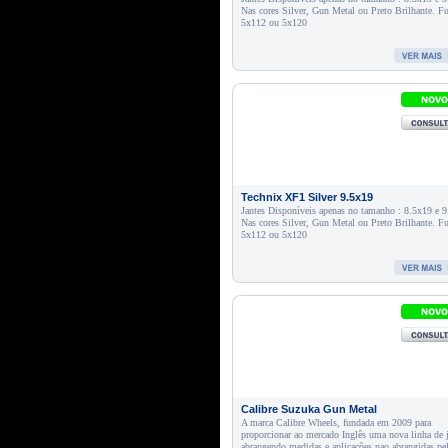
Nas cores Silver, Gun Metal ou Preto Brilhante. F
5x112 ou 5x120
Technix XF1 Silver 9.5x19
Jantes Disponíveis apenas no tamanho : 8.5x19 e 
Nas cores Silver, Gun Metal ou Preto Brilhante. F
5x112 ou 5x120
Calibre Suzuka Gun Metal
A marca Calibre Wheels, fundada em 2009 para
proporcionar ao mercado Inglês uma nova linha de 
abrangendo medidas e aplicações nao abrangidas pe