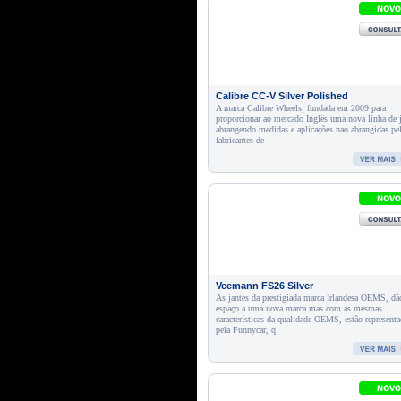
Calibre CC-V Silver Polished
A marca Calibre Wheels, fundada em 2009 para
proporcionar ao mercado Inglês uma nova linha de 
abrangendo medidas e aplicações nao abrangidas pe
fabricantes de
Veemann FS26 Silver
As jantes da prestigiada marca Irlandesa OEMS, dã
espaço a uma nova marca mas com as mesmas
características da qualidade OEMS, estão representa
pela Funnycar, q