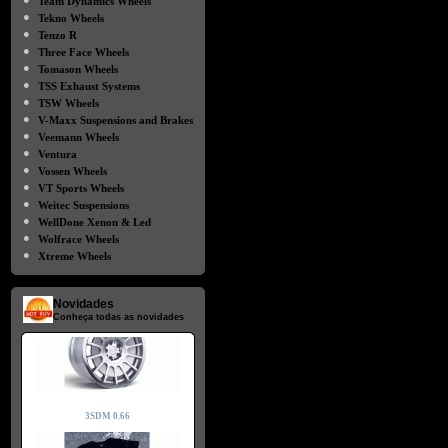
Team Dynamics Wheels
●
Tekno Wheels
●
Tenzo R
●
Three Face Wheels
●
Tomason Wheels
●
TSS Exhaust Systems
●
TSW Wheels
●
V-Maxx Suspensions and Brakes
●
Veemann Wheels
●
Ventura
●
Vossen Wheels
●
VT Sports Wheels
●
Weitec Suspensions
●
WellDone Xenon & Led
●
Wolfrace Wheels
●
Xtreme Wheels
Novidades
Conheça todas as novidades