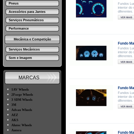
Pneus
Fundos Lum
interior d
diferentes
Acessórios para Jantes
Serviços Pneumáticos
Performance
Mecânica e Competição
Fundo Ma
Fundos Lum
Serviços Mecânicos
interior d
diferentes
Som e Imagem
MARCAS
Fundo Ma
●
1AV Wheels
Fundos Lum
●
2Forge Wheels
interior d
●
3 SDM Wheels
diferentes
●
3M
●
Advan Wheels
●
AEZ
●
AKS
●
Alutec Wheels
●
Antera
Fundo Ma