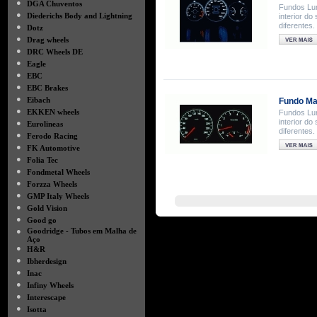
●
DGA Chuventos
Fundos Lum
●
Diederichs Body and Lightning
interior d
diferentes
●
Dotz
●
Drag wheels
●
DRC Wheels DE
●
Eagle
●
EBC
●
EBC Brakes
●
Eibach
Fundo Ma
●
EKKEN wheels
Fundos Lum
interior d
●
Eurolineas
diferentes
●
Ferodo Racing
●
FK Automotive
●
Folia Tec
●
Fondmetal Wheels
●
Forzza Wheels
●
GMP Italy Wheels
●
Gold Vision
●
Good go
●
Goodridge - Tubos em Malha de
Aço
●
H&R
●
Ibherdesign
●
Inac
●
Infiny Wheels
●
Interescape
●
Isotta