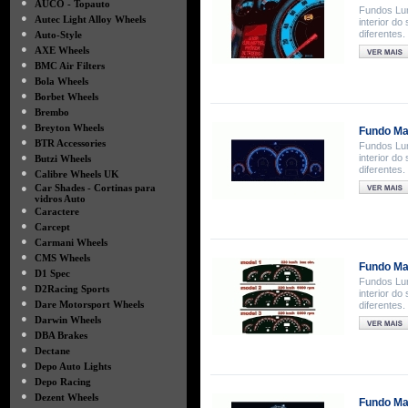
●
AUCO - Topauto
Fundos Lum
●
Autec Light Alloy Wheels
interior d
●
diferentes
Auto-Style
●
AXE Wheels
●
BMC Air Filters
●
Bola Wheels
●
Borbet Wheels
●
Brembo
●
Breyton Wheels
Fundo Ma
●
BTR Accessories
Fundos Lum
●
interior d
Butzi Wheels
diferentes
●
Calibre Wheels UK
●
Car Shades - Cortinas para
vidros Auto
●
Caractere
●
Carcept
●
Carmani Wheels
●
CMS Wheels
Fundo Ma
●
D1 Spec
Fundos Lum
●
D2Racing Sports
interior d
●
Dare Motorsport Wheels
diferentes
●
Darwin Wheels
●
DBA Brakes
●
Dectane
●
Depo Auto Lights
●
Depo Racing
●
Dezent Wheels
Fundo Ma