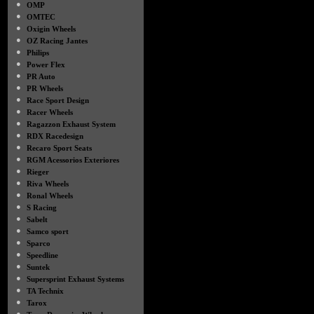
●
OMP
●
OMTEC
●
Oxigin Wheels
●
OZ Racing Jantes
●
Philips
●
Power Flex
●
PR Auto
●
PR Wheels
●
Race Sport Design
●
Racer Wheels
●
Ragazzon Exhaust System
●
RDX Racedesign
●
Recaro Sport Seats
●
RGM Acessorios Exteriores
●
Rieger
●
Riva Wheels
●
Ronal Wheels
●
S Racing
●
Sabelt
●
Samco sport
●
Sparco
●
Speedline
●
Suntek
●
Supersprint Exhaust Systems
●
TA Technix
●
Tarox
●