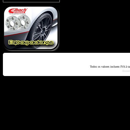
Home
Termos e Codiçõ
Todos os valores incluem IVA à t
Dese