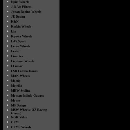
●
Ispiri Wheels
●
J R Air FIlters
●
Japan Racing Wheels
●
JE Design
●
K&N
●
Keskin Wheels
●
kitt
●
Kyowa Wheels
●
LAS Sport
●
Lenso Wheels
●
Lester
●
Linextra
●
Lionhart Wheels
●
LLumar
●
LSD Lambo-Doors
●
MAK Wheels
●
Mattig
●
Metrika
●
MHW Styling
●
Moman Indiglo Gauges
●
Momo
●
MS Design
●
MSW Wheels (OZ Racing
Group)
●
NGK Velas
●
OEM
●
OEMS Wheels