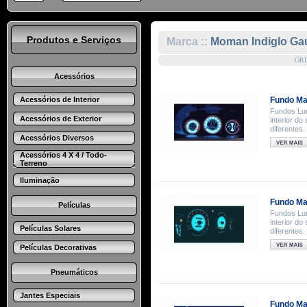
Produtos e Serviços
Marca ::
Moman Indiglo Ga
OR
Acessórios
Acessórios de Interior
Fundo Ma
Fundos Lum
Acessórios de Exterior
interior d
diferentes.
Acessórios Diversos
Acessórios 4 X 4 / Todo-
Terreno
Iluminação
Fundo Ma
Películas
Fundos Lum
interior d
Películas Solares
diferentes
Películas Decorativas
Pneumáticos
Jantes Especiais
Fundo Ma