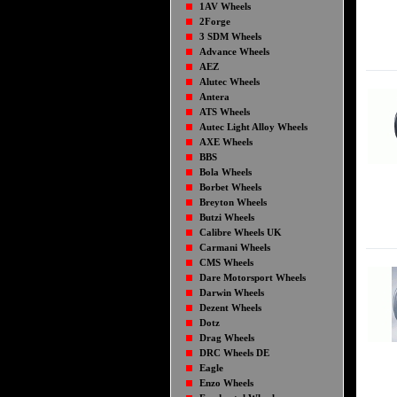
1AV Wheels
2Forge
3 SDM Wheels
Advance Wheels
AEZ
Alutec Wheels
Antera
ATS Wheels
Autec Light Alloy Wheels
AXE Wheels
BBS
Bola Wheels
Borbet Wheels
Breyton Wheels
Butzi Wheels
Calibre Wheels UK
Carmani Wheels
CMS Wheels
Dare Motorsport Wheels
Darwin Wheels
Dezent Wheels
Dotz
Drag Wheels
DRC Wheels DE
Eagle
Enzo Wheels