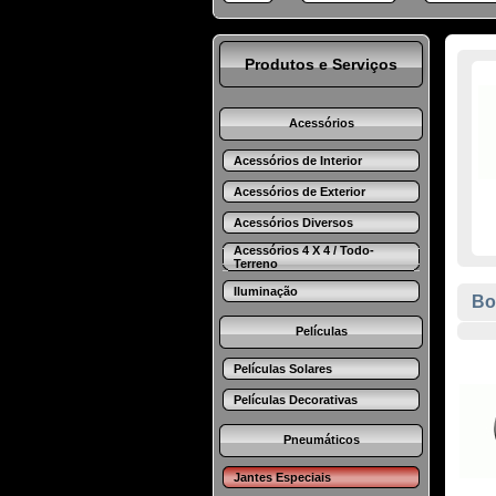
Produtos e Serviços
Acessórios
Acessórios de Interior
Acessórios de Exterior
Acessórios Diversos
Acessórios 4 X 4 / Todo-
Terreno
Iluminação
Bo
Películas
Películas Solares
Películas Decorativas
Pneumáticos
Jantes Especiais