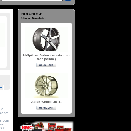
HOTCHOICE
Ultimas Novidades
M-Spitze ( Antracite mate com
face polida )
Japan Wheels JR-11
sua
ver em
os com
ais
es e