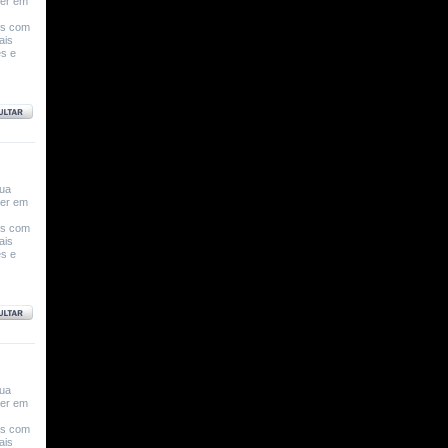
ver em
os com
ais
es e
sua
ver em
os com
ais
es e
sua
ver em
os com
ais