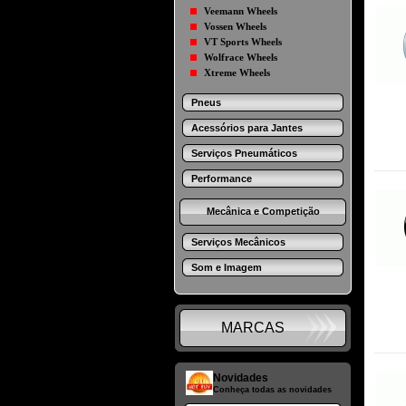
Veemann Wheels
Vossen Wheels
VT Sports Wheels
Wolfrace Wheels
Xtreme Wheels
Pneus
Acessórios para Jantes
Serviços Pneumáticos
Performance
Mecânica e Competição
Serviços Mecânicos
Som e Imagem
MARCAS
Novidades
Conheça todas as novidades