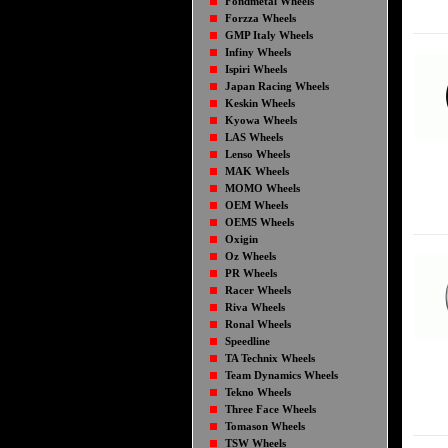
Fondmetal Wheels
Forzza Wheels
GMP Italy Wheels
Infiny Wheels
Ispiri Wheels
Japan Racing Wheels
Keskin Wheels
Kyowa Wheels
LAS Wheels
Lenso Wheels
MAK Wheels
MOMO Wheels
OEM Wheels
OEMS Wheels
Oxigin
Oz Wheels
PR Wheels
Racer Wheels
Riva Wheels
Ronal Wheels
Speedline
TA Technix Wheels
Team Dynamics Wheels
Tekno Wheels
Three Face Wheels
Tomason Wheels
TSW Wheels