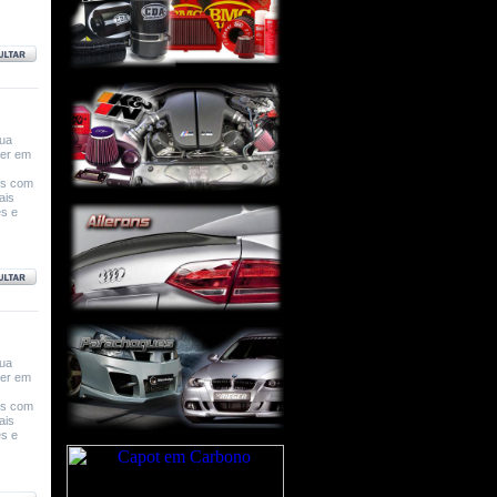
sua
ver em
os com
ais
es e
sua
ver em
os com
ais
es e