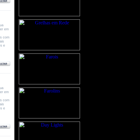
sua
ver em
os com
ais
es e
sua
ver em
os com
ais
es e