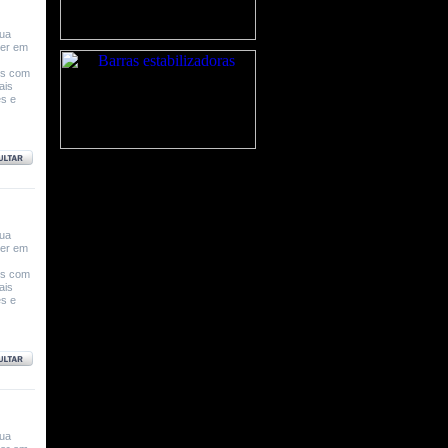
sua
ver em
os com
ais
es e
sua
ver em
os com
ais
es e
sua