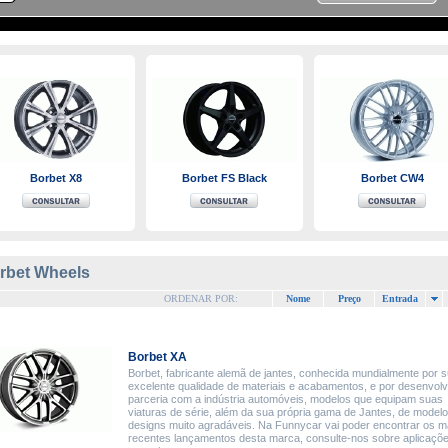
Borbet X8
Borbet FS Black
Borbet CW4
rbet Wheels
ORDENAR POR:
Nome
Preço
Entrada
Borbet XA
Borbet, fabricante alemã de jantes, conhecida mundialmente por 
excelente qualidade de materiais e acabamentos, e por desenvol
parceria com a indústria automóveis, modelos que equipam suas
viaturas de série, além da sua própria gama de Jantes, de model
designs muito agradáveis. Na Funnycar vai poder encontrar os m
recentes lançamentos desta marca, consulte-nos sobre aplicaçõ