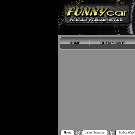
HOME
QUEM SOMOS
Home
Jantes Especiais
Borbet Whee