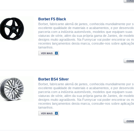
Borbet FS Black
Borbet, fabricante alemã de jantes, conhecida mundialmente por 
excelente qualidade de materiais e acabamentos, e por desenvol
parceria com a indústria automóveis, modelos que equipam suas
viaturas de série, além da sua própria gama de Jantes, de model
designs muito agradáveis. Na Funnycar vai poder encontrar os m
recentes lançamentos desta marca, consulte-nos sobre aplicaçõ
tamanhos.
Borbet BS4 Silver
Borbet, fabricante alemã de jantes, conhecida mundialmente por 
excelente qualidade de materiais e acabamentos, e por desenvol
parceria com a indústria automóveis, modelos que equipam suas
viaturas de série, além da sua própria gama de Jantes, de model
designs muito agradáveis. Na Funnycar vai poder encontrar os m
recentes lançamentos desta marca, consulte-nos sobre aplicaçõ
tamanhos.