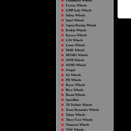
Fondmetal Wheels
Forzza Wheels
GMP Italy Wheels
Infiny Wheels
Ispiri Wheels
Japan Racing Wheels
Keskin Wheels
Kyowa Wheels
LAS Wheels
Lenso Wheels
MAK Wheels
MOMO Wheels
OEM Wheels
OEMS Wheels
Oxigin
Oz Wheels
PR Wheels
Racer Wheels
Riva Wheels
Ronal Wheels
Speedline
TA Technix Wheels
Team Dynamics Wheels
Tekno Wheels
Three Face Wheels
Tomason Wheels
TSW Wheels