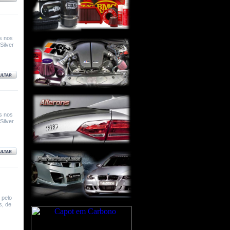
s nos
Silver
s nos
Silver
 pelo
s, de