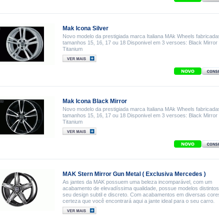
Mak Icona Silver
Novo modelo da prestigiada marca Italiana MAk Wheels fabricada
tamanhos 15, 16, 17 ou 18 Disponivel em 3 versoes: Black Mirror 
Titanium
Mak Icona Black Mirror
Novo modelo da prestigiada marca Italiana MAk Wheels fabricada
tamanhos 15, 16, 17 ou 18 Disponivel em 3 versoes: Black Mirror 
Titanium
MAK Stern Mirror Gun Metal ( Exclusiva Mercedes )
As jantes da MAK possuem uma beleza incomparável, com um
acabamento de elevadíssima qualidade, possue modelos distintos
seu design subtil e discreto. Com acabamentos em diversas core
certeza que você encontrará aqui a jante ideal para o seu carro.