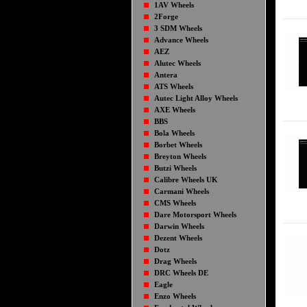
1AV Wheels
2Forge
3 SDM Wheels
Advance Wheels
AEZ
Alutec Wheels
Antera
ATS Wheels
Autec Light Alloy Wheels
AXE Wheels
BBS
Bola Wheels
Borbet Wheels
Breyton Wheels
Butzi Wheels
Calibre Wheels UK
Carmani Wheels
CMS Wheels
Dare Motorsport Wheels
Darwin Wheels
Dezent Wheels
Dotz
Drag Wheels
DRC Wheels DE
Eagle
Enzo Wheels