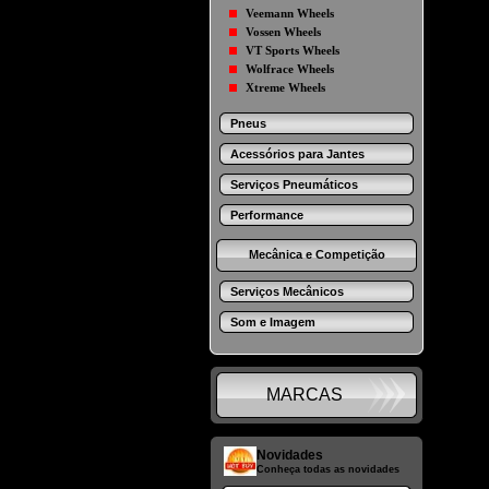
Veemann Wheels
Vossen Wheels
VT Sports Wheels
Wolfrace Wheels
Xtreme Wheels
Pneus
Acessórios para Jantes
Serviços Pneumáticos
Performance
Mecânica e Competição
Serviços Mecânicos
Som e Imagem
MARCAS
Novidades
Conheça todas as novidades