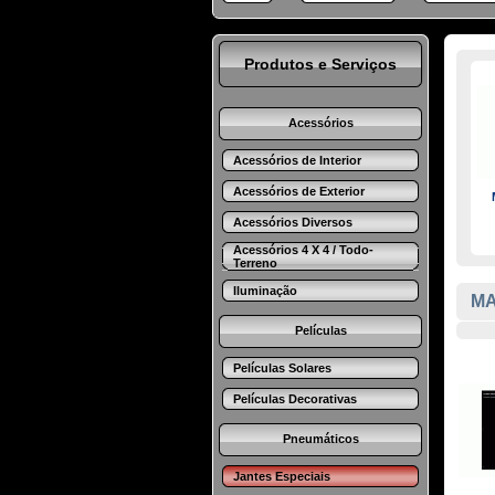
Produtos e Serviços
Acessórios
Acessórios de Interior
Acessórios de Exterior
Acessórios Diversos
Acessórios 4 X 4 / Todo-
Terreno
Iluminação
MA
Películas
Películas Solares
Películas Decorativas
Pneumáticos
Jantes Especiais