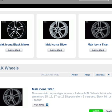
Mak Icona Black Mirror
Mak Icona Silver
Mak Icona Titan
K Wheels
ORDENAR POR:
Nome
Preço
Entrada
Mak Icona Titan
Novo modelo da prestigiada marca Italiana MAk Wheels fabricada
tamanhos 15, 16, 17 ou 18 Disponivel em 3 versoes: Black Mirror 
Titanium