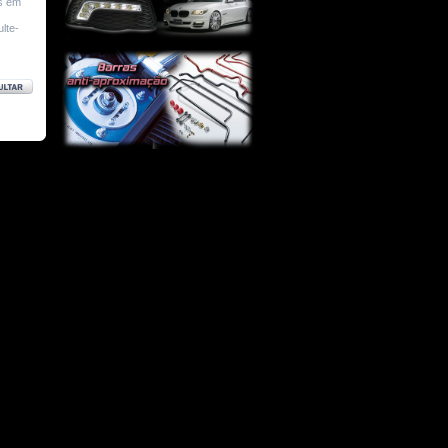
rs em
lte-