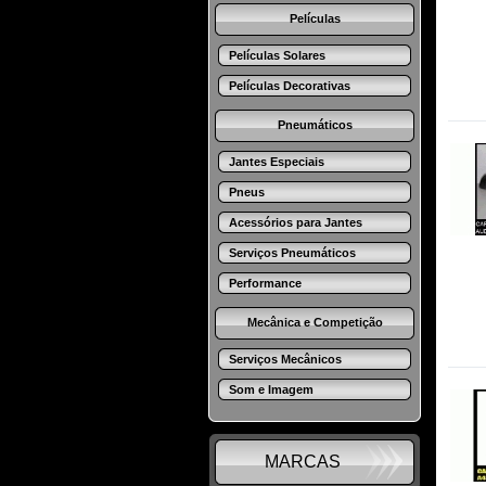
Películas
Películas Solares
Películas Decorativas
Pneumáticos
Jantes Especiais
Pneus
Acessórios para Jantes
Serviços Pneumáticos
Performance
Mecânica e Competição
Serviços Mecânicos
Som e Imagem
MARCAS