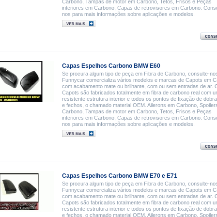
Carbono, Tampas de motor em Carbono, Tetos, Frisos e Peças
interiores em Carbono, Capas de retrovisores em Carbono. Consu
nos para mais informações sobre aplicações e modelos.
Capas Espelhos Carbono BMW E60
Se procura algum tipo de peça em Fibra de Carbono, consulte-nos
Funnycar comercializa vários modelos e marcas de Capots em 
com acabamento mate ou brilhante, com ou sem entradas de ar. 
Capots são fabricados totalmente em fibra de carbono real com 
resistente estrutura interior e todos os pontos de fixação de dobr
e fechos, o chamado material OEM. Ailerons em Carbono, Spoile
Carbono, Tampas de motor em Carbono, Tetos, Frisos e Peças
interiores em Carbono, Capas de retrovisores em Carbono. Consu
nos para mais informações sobre aplicações e modelos.
Capas Espelhos Carbono BMW E70 e E71
Se procura algum tipo de peça em Fibra de Carbono, consulte-nos
Funnycar comercializa vários modelos e marcas de Capots em 
com acabamento mate ou brilhante, com ou sem entradas de ar. 
Capots são fabricados totalmente em fibra de carbono real com 
resistente estrutura interior e todos os pontos de fixação de dobr
e fechos, o chamado material OEM. Ailerons em Carbono, Spoile