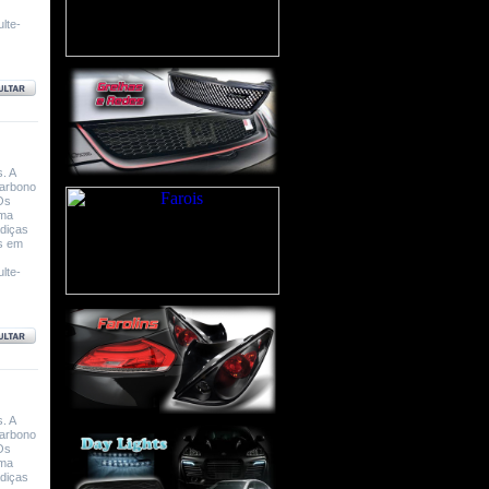
lte-
. A
Carbono
Os
uma
adiças
rs em
lte-
. A
Carbono
Os
uma
adiças