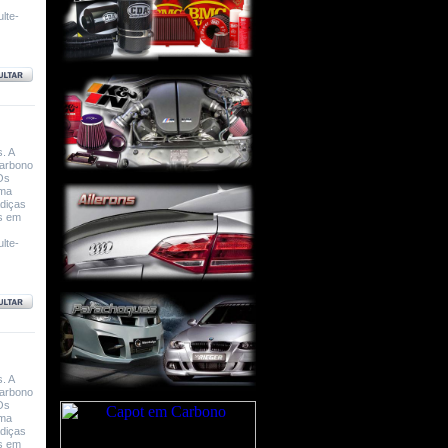
lte-
. A
Carbono
Os
uma
adiças
rs em
lte-
. A
Carbono
Os
uma
adiças
rs em