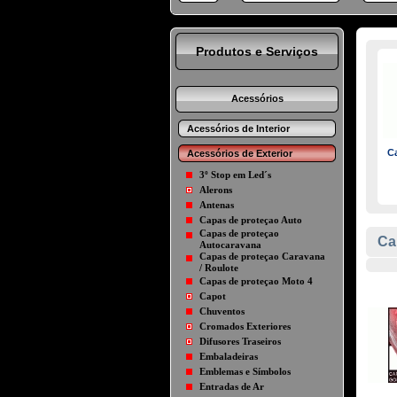
Produtos e Serviços
Acessórios
Acessórios de Interior
C
Acessórios de Exterior
3º Stop em Led´s
Alerons
Antenas
Capas de proteçao Auto
Capas de proteçao
Ca
Autocaravana
Capas de proteçao Caravana
/ Roulote
Capas de proteçao Moto 4
Capot
Chuventos
Cromados Exteriores
Difusores Traseiros
Embaladeiras
Emblemas e Símbolos
Entradas de Ar