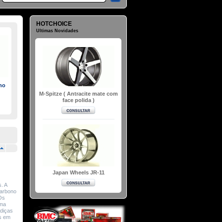
HOTCHOICE
Ultimas Novidades
no
M-Spitze ( Antracite mate com
face polida )
Japan Wheels JR-11
. A
Carbono
Os
uma
adiças
rs em