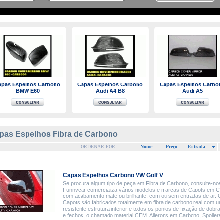
apas Espelhos Carbono
Capas Espelhos Carbono
Capas Espelhos Carbo
BMW E60
Audi A4 B8
Audi A5
pas Espelhos Fibra de Carbono
ORDENAR POR:
Nome
Preço
Entrada
Capas Espelhos Carbono VW Golf V
Se procura algum tipo de peça em Fibra de Carbono, consulte-nos
Funnycar comercializa vários modelos e marcas de Capots em 
com acabamento mate ou brilhante, com ou sem entradas de ar. 
Capots são fabricados totalmente em fibra de carbono real com 
resistente estrutura interior e todos os pontos de fixação de dobr
e fechos, o chamado material OEM. Ailerons em Carbono, Spoile