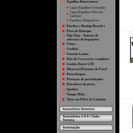
Espelhos Retrovisores
Capas Espelhos Cromadas
Capas Espelhos Fibra de
Carbono
Espelhos Desportivos
Estribos ( Runing Boards )
Fitas de Reboque
Flip-Flop - Sistema de
abertura de bagageira
Frisos
Grelhas
Guarda Lamas
Kits de Carroceria completos
Lambo-Doors LSD
Máscaras/Pestanas de Farol
Parachoques
Proteçao de parachoques
Puxadores de porta
Spoilers
Tampa Mala
Tetos em Fibra de Carbono
Acessórios Diversos
Acessórios 4 X 4 / Todo-
Terreno
Iluminação