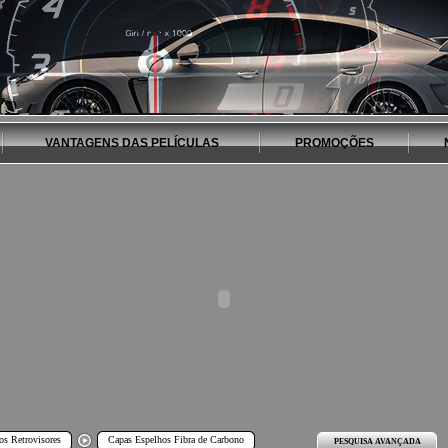
VANTAGENS DAS PELÍCULAS
PROMOÇÕES
os Retrovisores
Capas Espelhos Fibra de Carbono
PESQUISA AVANÇADA