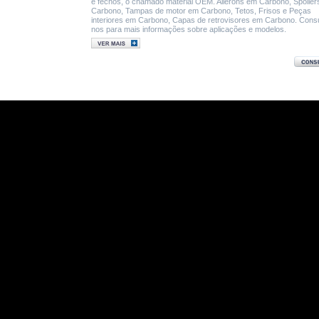
e fechos, o chamado material OEM. Ailerons em Carbono, Spoile
Carbono, Tampas de motor em Carbono, Tetos, Frisos e Peças
interiores em Carbono, Capas de retrovisores em Carbono. Consu
nos para mais informações sobre aplicações e modelos.