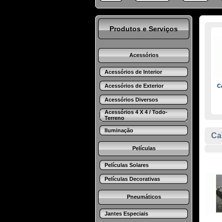
Produtos e Serviços
Acessórios
Acessórios de Interior
Acessórios de Exterior
C
Acessórios Diversos
Acessórios 4 X 4 / Todo-
Terreno
Iluminação
Ca
Películas
Películas Solares
Películas Decorativas
Pneumáticos
Jantes Especiais