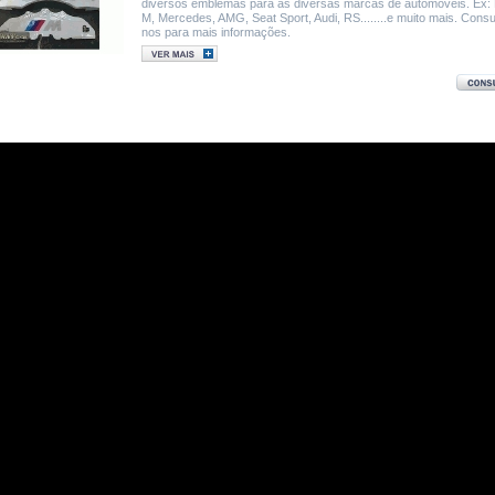
diversos emblemas para as diversas marcas de automóveis. Ex
M, Mercedes, AMG, Seat Sport, Audi, RS........e muito mais. Consu
nos para mais informações.