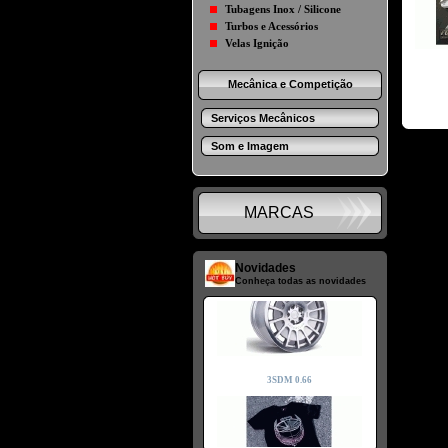
Tubagens Inox / Silicone
Turbos e Acessórios
Velas Ignição
Mecânica e Competição
Serviços Mecânicos
Som e Imagem
MARCAS
Novidades
Conheça todas as novidades