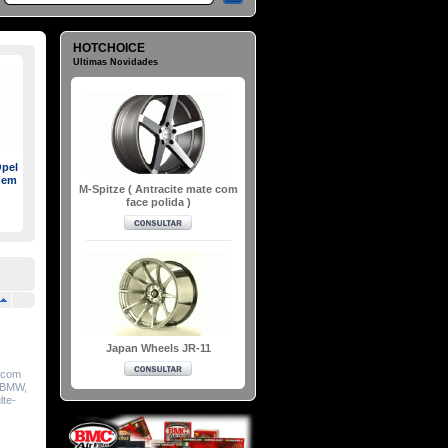
HOTCHOICE
Ultimas Novidades
pel
 em
M-Spitze ( Antracite mate com
face polida )
Japan Wheels JR-11
e com
: BMW,
lte-