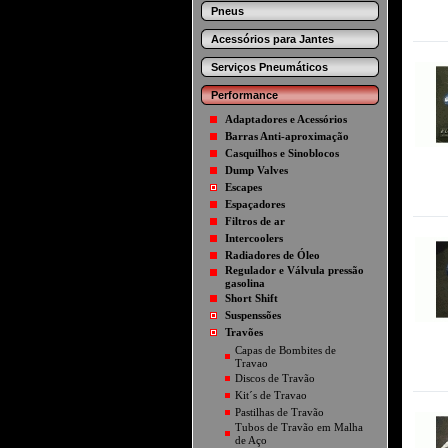
Pneus
Acessórios para Jantes
Serviços Pneumáticos
Performance
Adaptadores e Acessórios
Barras Anti-aproximação
Casquilhos e Sinoblocos
Dump Valves
Escapes
Espaçadores
Filtros de ar
Intercoolers
Radiadores de Óleo
Regulador e Válvula pressão
gasolina
Short Shift
Suspenssões
Travões
Capas de Bombites de
Travao
Discos de Travão
Kit´s de Travao
Pastilhas de Travão
Tubos de Travão em Malha
de Aço