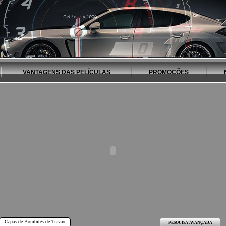
VANTAGENS DAS PELÍCULAS
PROMOÇÕES
Capas de Bombites de Travao
PESQUISA AVANÇADA