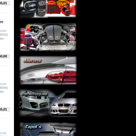
65,01
em
e com
: BMW,
lte-
60,00
e com
: BMW,
lte-
55,01
e com