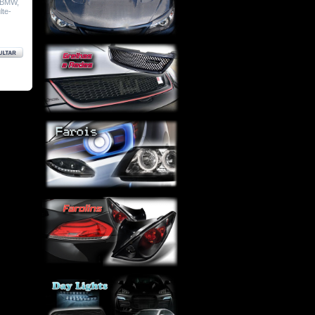
: BMW,
lte-