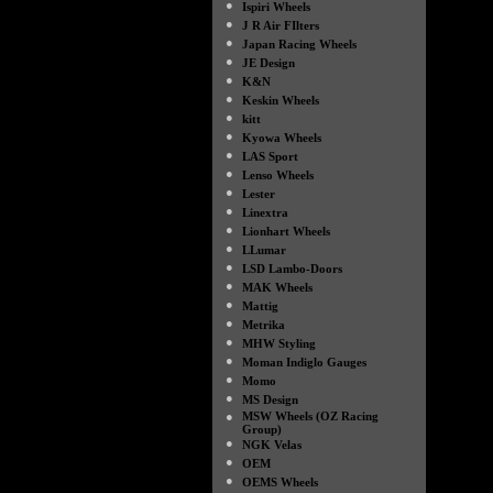
●
Ispiri Wheels
●
J R Air FIlters
●
Japan Racing Wheels
●
JE Design
●
K&N
●
Keskin Wheels
●
kitt
●
Kyowa Wheels
●
LAS Sport
●
Lenso Wheels
●
Lester
●
Linextra
●
Lionhart Wheels
●
LLumar
●
LSD Lambo-Doors
●
MAK Wheels
●
Mattig
●
Metrika
●
MHW Styling
●
Moman Indiglo Gauges
●
Momo
●
MS Design
●
MSW Wheels (OZ Racing
Group)
●
NGK Velas
●
OEM
●
OEMS Wheels