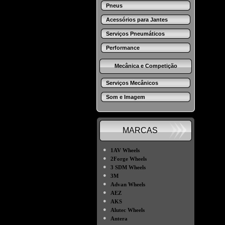
Pneus
Acessórios para Jantes
Serviços Pneumáticos
Performance
Mecânica e Competição
Serviços Mecânicos
Som e Imagem
MARCAS
●
1AV Wheels
●
2Forge Wheels
●
3 SDM Wheels
●
3M
●
Advan Wheels
●
AEZ
●
AKS
●
Alutec Wheels
●
Antera