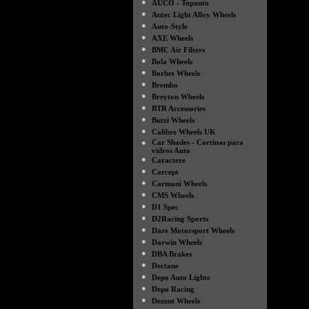
●
AUCO - Topauto
●
Autec Light Alloy Wheels
●
Auto-Style
●
AXE Wheels
●
BMC Air Filters
●
Bola Wheels
●
Borbet Wheels
●
Brembo
●
Breyton Wheels
●
BTR Accessories
●
Butzi Wheels
●
Calibre Wheels UK
●
Car Shades - Cortinas para
vidros Auto
●
Caractere
●
Carcept
●
Carmani Wheels
●
CMS Wheels
●
D1 Spec
●
D2Racing Sports
●
Dare Motorsport Wheels
●
Darwin Wheels
●
DBA Brakes
●
Dectane
●
Depo Auto Lights
●
Depo Racing
●
Dezent Wheels