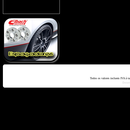
Home
Termos e Codiçõ
Todos os valores incluem IVA à t
Dese