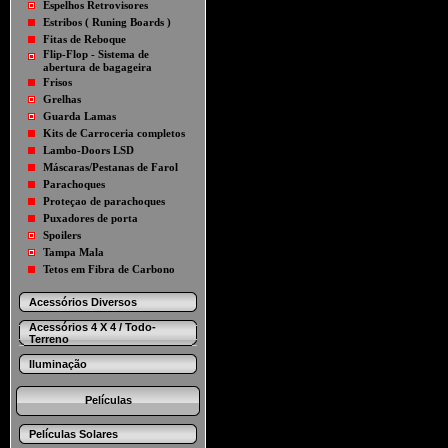
Espelhos Retrovisores
Estribos ( Runing Boards )
Fitas de Reboque
Flip-Flop - Sistema de
abertura de bagageira
Frisos
Grelhas
Guarda Lamas
Kits de Carroceria completos
Lambo-Doors LSD
Máscaras/Pestanas de Farol
Parachoques
Proteçao de parachoques
Puxadores de porta
Spoilers
Tampa Mala
Tetos em Fibra de Carbono
Acessórios Diversos
Acessórios 4 X 4 / Todo-
Terreno
Iluminação
Películas
Películas Solares