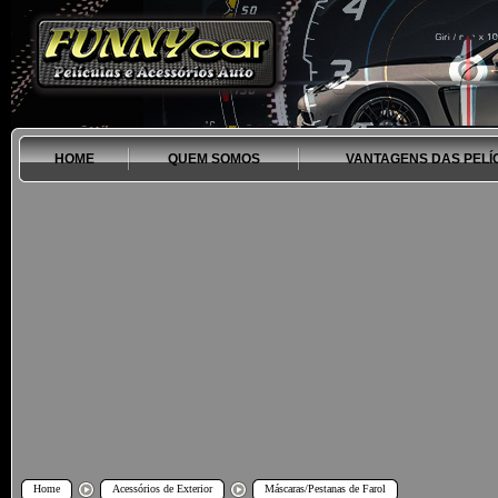
HOME
QUEM SOMOS
VANTAGENS DAS PELÍ
Home
Acessórios de Exterior
Máscaras/Pestanas de Farol