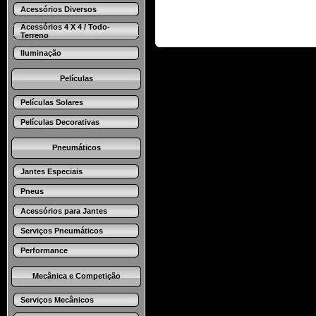
Acessórios Diversos
Acessórios 4 X 4 / Todo-
Terreno
Iluminação
Películas
Películas Solares
Películas Decorativas
Pneumáticos
Jantes Especiais
Pneus
Acessórios para Jantes
Serviços Pneumáticos
Performance
Mecânica e Competição
Serviços Mecânicos