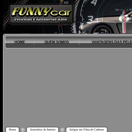
HOME
QUEM SOMOS
VANTAGENS DAS PELÍ
Home
Acessórios de Interior
Artigos em Fibra de Carbono