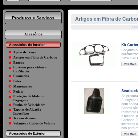
Produtos e Serviços
Artigos em Fibra de Carbo
OR
Acessórios
Acessórios de Interior
Kit Carbo
Conjunto c
Apoio de Braço
quilómetro
Artigos em Fibra de Carbono
BMW E46 
Bancos
Cortinas para vidros -
CarShades
Cromados
Foles
Manometros
Seatback
Pedais
Se procura
Proteção de Mala ou
Funnycar c
Bagageira
com acabam
Punho de Velocidades
Capots são
Tapetes de Alcatifa
resistente 
Específicos
e fechos, 
Travão de mão
Carbono, T
Volantes e Cubos de Volante
interiores
nos para m
Acessórios de Exterior