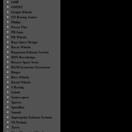
●
OMP
●
OMTEC
●
Oxigin Wheels
●
OZ Racing Jantes
●
Philips
●
Power Flex
●
PR Auto
●
PR Wheels
●
Race Sport Design
●
Racer Wheels
●
Ragazzon Exhaust System
●
RDX Racedesign
●
Recaro Sport Seats
●
RGM Acessorios Exteriores
●
Rieger
●
Riva Wheels
●
Ronal Wheels
●
S Racing
●
Sabelt
●
Samco sport
●
Sparco
●
Speedline
●
Suntek
●
Supersprint Exhaust Systems
●
TA Technix
●
Tarox
●