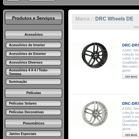
Produtos e Serviços
Marca ::
DRC Wheels DE
OR
Acessórios
Acessórios de Interior
DRC-DRS
A DRC Whee
Acessórios de Exterior
coleção no
subtis e p
Acessórios Diversos
Qualidade 
Mercedes f
Acessórios 4 X 4 / Todo-
gente.
Terreno
Iluminação
Películas
Películas Solares
DRC-DRS 
A DRC Whee
Películas Decorativas
coleção no
subtis e p
Qualidade 
Pneumáticos
Mercedes f
gente.
Jantes Especiais