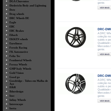
●
DGA Chuventos
gente.
●
Diederichs Body and Lightning
●
Dotz
●
Drag wheels
●
DRC Wheels DE
●
Eagle
●
EBC
DRC-DMG
●
EBC Brakes
A DRC Whee
●
Eibach
coleção no
●
EKKEN wheels
subtis e p
●
Qualidade 
Eurolineas
Mercedes f
●
Ferodo Racing
gente.
●
FK Automotive
●
Folia Tec
●
Fondmetal Wheels
●
Forzza Wheels
●
GMP Italy Wheels
●
Gold Vision
DRC-DMG 
●
Good go
A DRC Whee
●
Goodridge - Tubos em Malha de
coleção no
Aço
subtis e p
●
H&R
Qualidade 
●
Ibherdesign
Mercedes f
●
Inac
gente.
●
Infiny Wheels
●
Interescape
●
Isotta