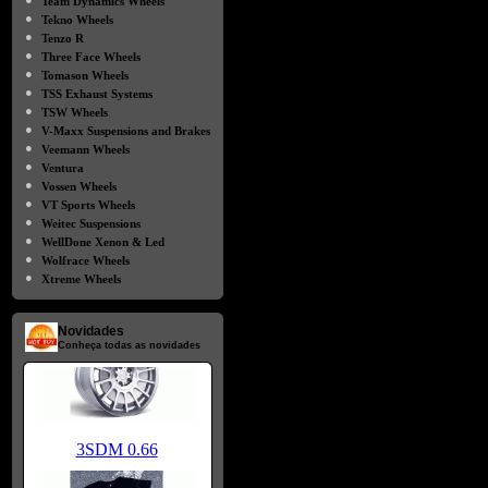
Team Dynamics Wheels
●
Tekno Wheels
●
Tenzo R
●
Three Face Wheels
●
Tomason Wheels
●
TSS Exhaust Systems
●
TSW Wheels
●
V-Maxx Suspensions and Brakes
●
Veemann Wheels
●
Ventura
●
Vossen Wheels
●
VT Sports Wheels
●
Weitec Suspensions
●
WellDone Xenon & Led
●
Wolfrace Wheels
●
Xtreme Wheels
Novidades
Conheça todas as novidades