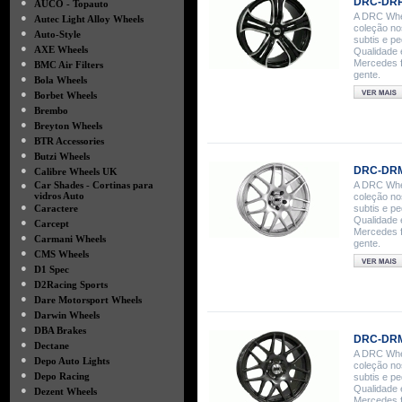
DRC-DRR 
●
AUCO - Topauto
A DRC Whee
●
Autec Light Alloy Wheels
coleção no
●
Auto-Style
subtis e p
●
AXE Wheels
Qualidade 
●
Mercedes f
BMC Air Filters
gente.
●
Bola Wheels
●
Borbet Wheels
●
Brembo
●
Breyton Wheels
●
BTR Accessories
●
Butzi Wheels
●
DRC-DRM
Calibre Wheels UK
●
Car Shades - Cortinas para
A DRC Whee
vidros Auto
coleção no
●
Caractere
subtis e p
Qualidade 
●
Carcept
Mercedes f
●
Carmani Wheels
gente.
●
CMS Wheels
●
D1 Spec
●
D2Racing Sports
●
Dare Motorsport Wheels
●
Darwin Wheels
●
DBA Brakes
DRC-DRM
●
Dectane
A DRC Whee
●
Depo Auto Lights
coleção no
●
Depo Racing
subtis e p
Qualidade 
●
Dezent Wheels
Mercedes f