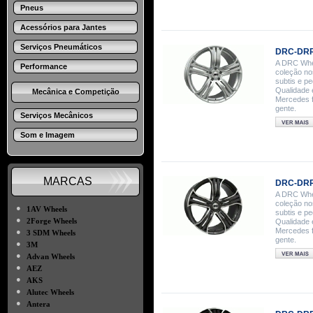
Pneus
Acessórios para Jantes
Serviços Pneumáticos
DRC-DRR 
A DRC Whee
Performance
coleção no
subtis e p
Qualidade 
Mecânica e Competição
Mercedes f
gente.
Serviços Mecânicos
Som e Imagem
MARCAS
DRC-DRR 
A DRC Whee
coleção no
●
1AV Wheels
subtis e p
●
2Forge Wheels
Qualidade 
Mercedes f
●
3 SDM Wheels
gente.
●
3M
●
Advan Wheels
●
AEZ
●
AKS
●
Alutec Wheels
●
Antera