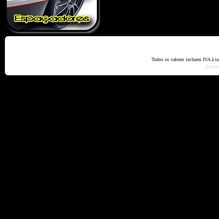
Home
Termos e Codiçõ
Todos os valores incluem IVA à t
Dese