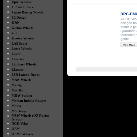
●
Ispiri Wheels
●
J R Air FIlters
●
Japan Racing Wheels
DRC-DMG
●
JE Design
A DRC Whee
●
K&N
coleção no
subtis e p
●
Keskin Wheels
Qualidade 
●
kitt
Mercedes f
●
Kyowa Wheels
gente.
●
LAS Sport
●
Lenso Wheels
●
Lester
●
Linextra
●
Lionhart Wheels
●
LLumar
●
LSD Lambo-Doors
●
MAK Wheels
●
Mattig
●
Metrika
●
MHW Styling
●
Moman Indiglo Gauges
●
Momo
●
MS Design
●
MSW Wheels (OZ Racing
Group)
●
NGK Velas
●
OEM
●
OEMS Wheels