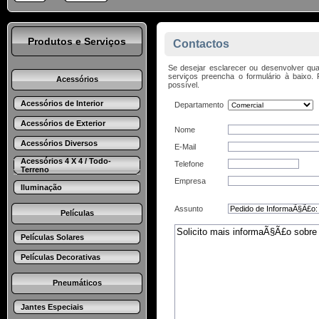
Produtos e Serviços
Contactos
Se desejar esclarecer ou desenvolver qua
serviços preencha o formulário à baix
Acessórios
possível.
Acessórios de Interior
Departamento
Acessórios de Exterior
Nome
Acessórios Diversos
E-Mail
Acessórios 4 X 4 / Todo-
Telefone
Terreno
Empresa
Iluminação
Assunto
Películas
Películas Solares
Películas Decorativas
Pneumáticos
Jantes Especiais