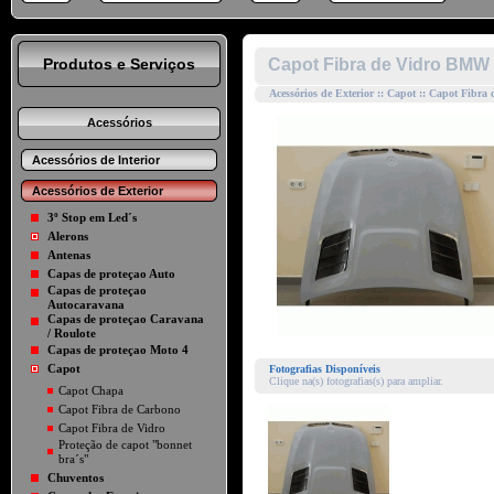
Produtos e Serviços
Capot Fibra de Vidro BMW 
Acessórios de Exterior :: Capot :: Capot Fibra
Acessórios
Acessórios de Interior
Acessórios de Exterior
3º Stop em Led´s
Alerons
Antenas
Capas de proteçao Auto
Capas de proteçao
Autocaravana
Capas de proteçao Caravana
/ Roulote
Capas de proteçao Moto 4
Capot
Fotografias Disponíveis
Clique na(s) fotografias(s) para ampliar.
Capot Chapa
Capot Fibra de Carbono
Capot Fibra de Vidro
Proteção de capot "bonnet
bra´s"
Chuventos