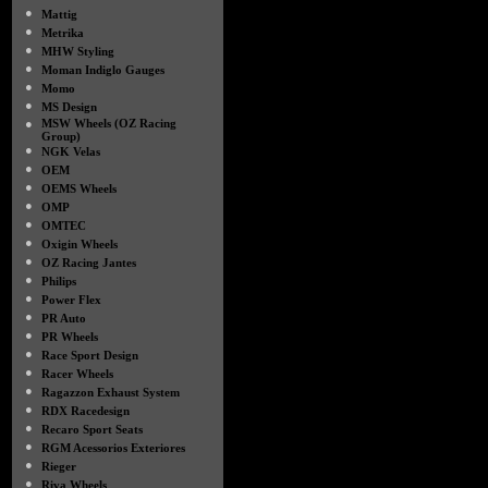
●
Mattig
●
Metrika
●
MHW Styling
●
Moman Indiglo Gauges
●
Momo
●
MS Design
●
MSW Wheels (OZ Racing
Group)
●
NGK Velas
●
OEM
●
OEMS Wheels
●
OMP
●
OMTEC
●
Oxigin Wheels
●
OZ Racing Jantes
●
Philips
●
Power Flex
●
PR Auto
●
PR Wheels
●
Race Sport Design
●
Racer Wheels
●
Ragazzon Exhaust System
●
RDX Racedesign
●
Recaro Sport Seats
●
RGM Acessorios Exteriores
●
Rieger
●
Riva Wheels