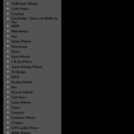
●
GMP Italy Wheels
●
Gold Vision
●
Good go
●
Goodridge - Tubos em Malha de
Aço
●
H&R
●
Ibherdesign
●
Inac
●
Infiny Wheels
●
Interescape
●
Isotta
●
Ispiri Wheels
●
J R Air FIlters
●
Japan Racing Wheels
●
JE Design
●
K&N
●
Keskin Wheels
●
kitt
●
Kyowa Wheels
●
LAS Sport
●
Lenso Wheels
●
Lester
●
Linextra
●
Lionhart Wheels
●
LLumar
●
LSD Lambo-Doors
●
MAK Wheels