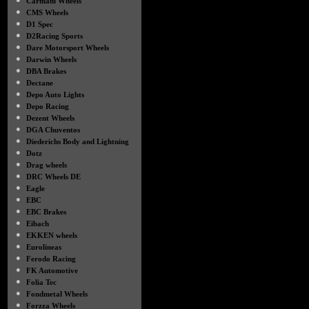
Carmani Wheels
●
CMS Wheels
●
D1 Spec
●
D2Racing Sports
●
Dare Motorsport Wheels
●
Darwin Wheels
●
DBA Brakes
●
Dectane
●
Depo Auto Lights
●
Depo Racing
●
Dezent Wheels
●
DGA Chuventos
●
Diederichs Body and Lightning
●
Dotz
●
Drag wheels
●
DRC Wheels DE
●
Eagle
●
EBC
●
EBC Brakes
●
Eibach
●
EKKEN wheels
●
Eurolineas
●
Ferodo Racing
●
FK Automotive
●
Folia Tec
●
Fondmetal Wheels
●
Forzza Wheels