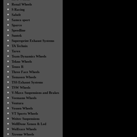
●
Ronal Wheels
●
S Racing
●
Sabelt
●
Samco sport
●
Sparco
●
Speedline
●
Suntek
●
Supersprint Exhaust Systems
●
TA Technix
●
Tarox
●
Team Dynamics Wheels
●
Tekno Wheels
●
Tenzo R
●
Three Face Wheels
●
Tomason Wheels
●
TSS Exhaust Systems
●
TSW Wheels
●
V-Maxx Suspensions and Brakes
●
Veemann Wheels
●
Ventura
●
Vossen Wheels
●
VT Sports Wheels
●
Weitec Suspensions
●
WellDone Xenon & Led
●
Wolfrace Wheels
●
Xtreme Wheels