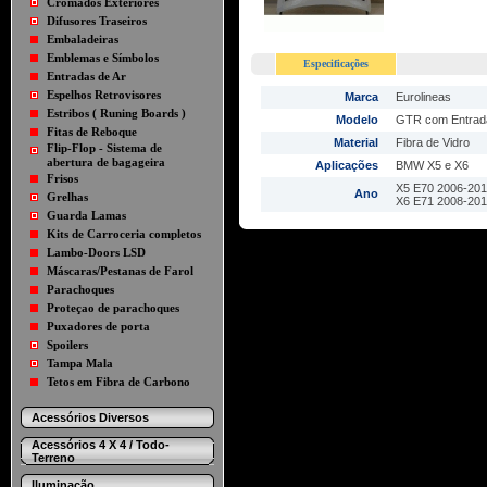
Cromados Exteriores
Difusores Traseiros
Embaladeiras
Emblemas e Símbolos
Especificações
Entradas de Ar
Espelhos Retrovisores
Marca
Eurolineas
Estribos ( Runing Boards )
Modelo
GTR com Entrada
Fitas de Reboque
Material
Fibra de Vidro
Flip-Flop - Sistema de
abertura de bagageira
Aplicações
BMW X5 e X6
Frisos
X5 E70 2006-20
Ano
Grelhas
X6 E71 2008-20
Guarda Lamas
Kits de Carroceria completos
Lambo-Doors LSD
Máscaras/Pestanas de Farol
Parachoques
Proteçao de parachoques
Puxadores de porta
Spoilers
Tampa Mala
Tetos em Fibra de Carbono
Acessórios Diversos
Acessórios 4 X 4 / Todo-
Terreno
Iluminação