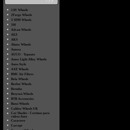
●
1AV Wheels
●
2Forge Wheels
●
3 SDM Wheels
●
3M
●
Advan Wheels
●
AEZ
●
AKS
●
Alutec Wheels
●
Antera
●
AUCO - Topauto
●
Autec Light Alloy Wheels
●
Auto-Style
●
AXE Wheels
●
BMC Air Filters
●
Bola Wheels
●
Borbet Wheels
●
Brembo
●
Breyton Wheels
●
BTR Accessories
●
Butzi Wheels
●
Calibre Wheels UK
●
Car Shades - Cortinas para
vidros Auto
●
Caractere
●
Carcept
●