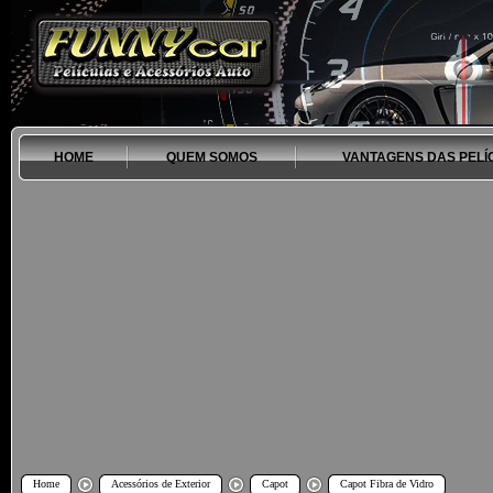
HOME
QUEM SOMOS
VANTAGENS DAS PELÍ
Home
Acessórios de Exterior
Capot
Capot Fibra de Vidro